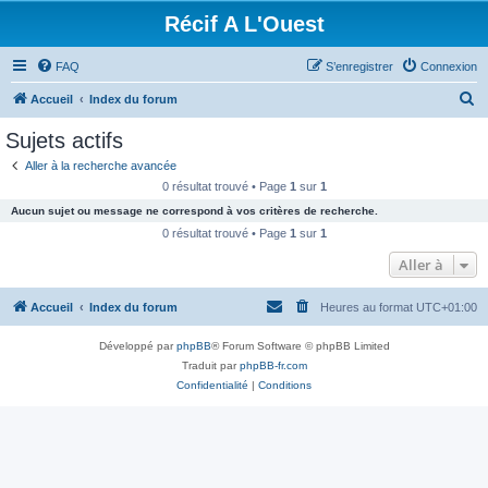
Récif A L'Ouest
FAQ
S’enregistrer
Connexion
R
Accueil
Index du forum
e
Sujets actifs
c
Aller à la recherche avancée
h
0 résultat trouvé • Page
1
sur
1
e
Aucun sujet ou message ne correspond à vos critères de recherche.
r
0 résultat trouvé • Page
1
sur
1
c
Aller à
h
Accueil
Index du forum
Heures au format
UTC+01:00
e
r
Développé par
phpBB
® Forum Software © phpBB Limited
Traduit par
phpBB-fr.com
Confidentialité
|
Conditions