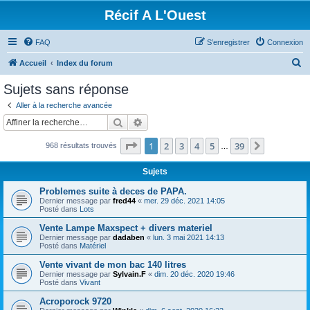
Récif A L'Ouest
FAQ
S’enregistrer
Connexion
R
Accueil
Index du forum
e
Sujets sans réponse
c
Aller à la recherche avancée
h
Rechercher
Recherche avancée
e
Page
1
sur
39
1
2
3
4
5
39
Suivante
968 résultats trouvés
r
…
c
Sujets
h
Problemes suite à deces de PAPA.
e
Dernier message par
fred44
«
mer. 29 déc. 2021 14:05
Posté dans
Lots
r
Vente Lampe Maxspect + divers materiel
Dernier message par
dadaben
«
lun. 3 mai 2021 14:13
Posté dans
Matériel
Vente vivant de mon bac 140 litres
Dernier message par
Sylvain.F
«
dim. 20 déc. 2020 19:46
Posté dans
Vivant
Acroporock 9720