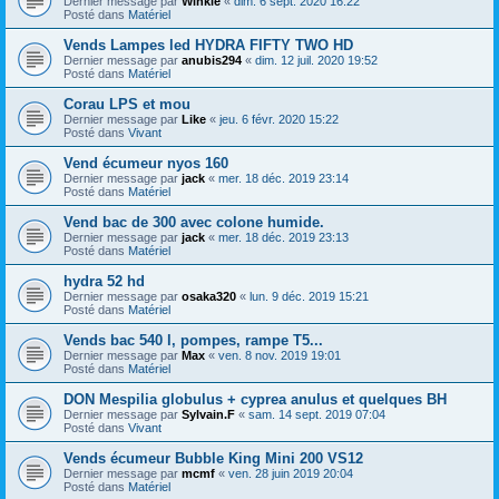
Dernier message par
Winkle
«
dim. 6 sept. 2020 16:22
Posté dans
Matériel
Vends Lampes led HYDRA FIFTY TWO HD
Dernier message par
anubis294
«
dim. 12 juil. 2020 19:52
Posté dans
Matériel
Corau LPS et mou
Dernier message par
Like
«
jeu. 6 févr. 2020 15:22
Posté dans
Vivant
Vend écumeur nyos 160
Dernier message par
jack
«
mer. 18 déc. 2019 23:14
Posté dans
Matériel
Vend bac de 300 avec colone humide.
Dernier message par
jack
«
mer. 18 déc. 2019 23:13
Posté dans
Matériel
hydra 52 hd
Dernier message par
osaka320
«
lun. 9 déc. 2019 15:21
Posté dans
Matériel
Vends bac 540 l, pompes, rampe T5...
Dernier message par
Max
«
ven. 8 nov. 2019 19:01
Posté dans
Matériel
DON Mespilia globulus + cyprea anulus et quelques BH
Dernier message par
Sylvain.F
«
sam. 14 sept. 2019 07:04
Posté dans
Vivant
Vends écumeur Bubble King Mini 200 VS12
Dernier message par
mcmf
«
ven. 28 juin 2019 20:04
Posté dans
Matériel