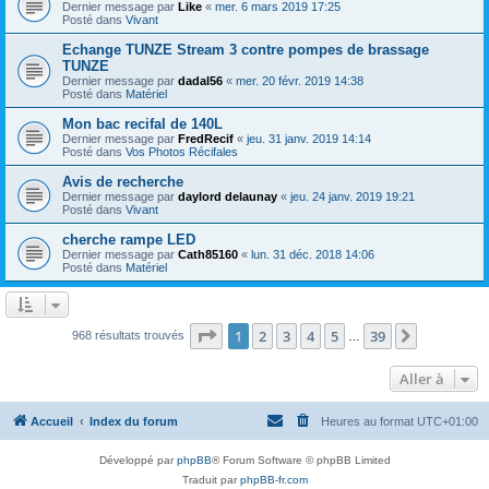
Dernier message par
Like
«
mer. 6 mars 2019 17:25
Posté dans
Vivant
Echange TUNZE Stream 3 contre pompes de brassage
TUNZE
Dernier message par
dadal56
«
mer. 20 févr. 2019 14:38
Posté dans
Matériel
Mon bac recifal de 140L
Dernier message par
FredRecif
«
jeu. 31 janv. 2019 14:14
Posté dans
Vos Photos Récifales
Avis de recherche
Dernier message par
daylord delaunay
«
jeu. 24 janv. 2019 19:21
Posté dans
Vivant
cherche rampe LED
Dernier message par
Cath85160
«
lun. 31 déc. 2018 14:06
Posté dans
Matériel
Page
1
sur
39
1
2
3
4
5
39
Suivante
968 résultats trouvés
…
Aller à
Accueil
Index du forum
Heures au format
UTC+01:00
Développé par
phpBB
® Forum Software © phpBB Limited
Traduit par
phpBB-fr.com