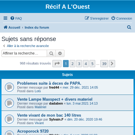
Récif A L'Ouest
FAQ
S’enregistrer
Connexion
R
Accueil
Index du forum
e
Sujets sans réponse
c
Aller à la recherche avancée
h
Rechercher
Recherche avancée
e
Page
1
sur
39
1
2
3
4
5
39
Suivante
968 résultats trouvés
r
…
c
Sujets
h
Problemes suite à deces de PAPA.
e
Dernier message par
fred44
«
mer. 29 déc. 2021 14:05
Posté dans
Lots
r
Vente Lampe Maxspect + divers materiel
Dernier message par
dadaben
«
lun. 3 mai 2021 14:13
Posté dans
Matériel
Vente vivant de mon bac 140 litres
Dernier message par
Sylvain.F
«
dim. 20 déc. 2020 19:46
Posté dans
Vivant
Acroporock 9720