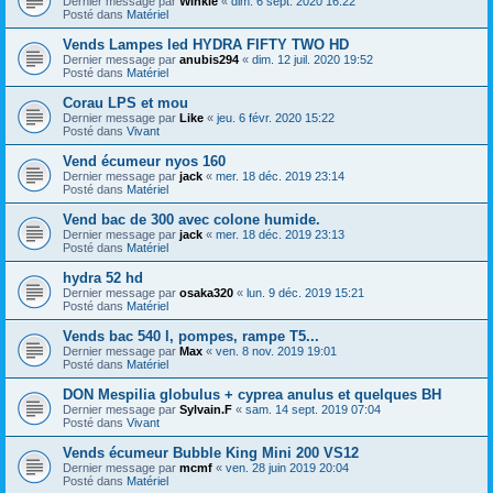
Dernier message par
Winkle
«
dim. 6 sept. 2020 16:22
Posté dans
Matériel
Vends Lampes led HYDRA FIFTY TWO HD
Dernier message par
anubis294
«
dim. 12 juil. 2020 19:52
Posté dans
Matériel
Corau LPS et mou
Dernier message par
Like
«
jeu. 6 févr. 2020 15:22
Posté dans
Vivant
Vend écumeur nyos 160
Dernier message par
jack
«
mer. 18 déc. 2019 23:14
Posté dans
Matériel
Vend bac de 300 avec colone humide.
Dernier message par
jack
«
mer. 18 déc. 2019 23:13
Posté dans
Matériel
hydra 52 hd
Dernier message par
osaka320
«
lun. 9 déc. 2019 15:21
Posté dans
Matériel
Vends bac 540 l, pompes, rampe T5...
Dernier message par
Max
«
ven. 8 nov. 2019 19:01
Posté dans
Matériel
DON Mespilia globulus + cyprea anulus et quelques BH
Dernier message par
Sylvain.F
«
sam. 14 sept. 2019 07:04
Posté dans
Vivant
Vends écumeur Bubble King Mini 200 VS12
Dernier message par
mcmf
«
ven. 28 juin 2019 20:04
Posté dans
Matériel