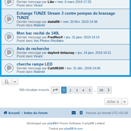
Dernier message par
Like
«
mer. 6 mars 2019 17:25
Posté dans
Vivant
Echange TUNZE Stream 3 contre pompes de brassage
TUNZE
Dernier message par
dadal56
«
mer. 20 févr. 2019 14:38
Posté dans
Matériel
Mon bac recifal de 140L
Dernier message par
FredRecif
«
jeu. 31 janv. 2019 14:14
Posté dans
Vos Photos Récifales
Avis de recherche
Dernier message par
daylord delaunay
«
jeu. 24 janv. 2019 19:21
Posté dans
Vivant
cherche rampe LED
Dernier message par
Cath85160
«
lun. 31 déc. 2018 14:06
Posté dans
Matériel
Page
1
sur
39
1
2
3
4
5
39
Suivante
968 résultats trouvés
…
Aller à
Accueil
Index du forum
Heures au format
UTC+01:00
Développé par
phpBB
® Forum Software © phpBB Limited
Traduit par
phpBB-fr.com