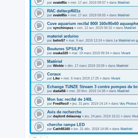
par
xvale85x
» mer. 17 avr. 2019 09:07 » dans
Matériel
RAC deltecpf601s
par
xvale85x
» mer. 17 avr. 2019 09:05 » dans
Matériel
Cuve aquarium recifal 800l 160x90x60 aquasphe
par
synchiropus
» ven. 12 avr. 2019 06:32 » dans
Matériel
materiel arduino
par
behn57
» mar. 9 avr. 2019 13:24 » dans
Le Matériel en g
Boutures SPS/LPS
par
osaka320
» mar. 19 mars 2019 09:34 » dans
Vivant
Matériel
par
Winkle
» dim. 17 mars 2019 19:09 » dans
Matériel
Coraux
par
Like
» mer. 6 mars 2019 17:25 » dans
Vivant
Echange TUNZE Stream 3 contre pompes de b
par
dadal56
» mer. 20 févr. 2019 14:38 » dans
Matériel
Mon bac recifal de 140L
par
FredRecif
» jeu. 31 janv. 2019 14:14 » dans
Vos Photos 
Avis de recherche
par
daylord delaunay
» jeu. 24 janv. 2019 19:21 » dans
Viva
cherche rampe LED
par
Cath85160
» lun. 31 déc. 2018 14:06 » dans
Matériel