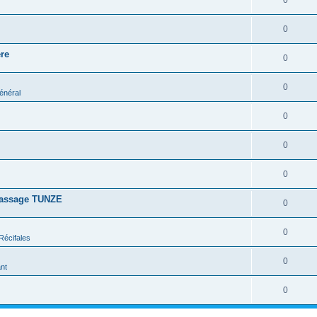
0
0
re
0
0
énéral
0
0
0
rassage TUNZE
0
0
Récifales
0
nt
0