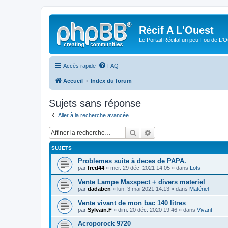
Récif A L'Ouest
Le Portail Récifal un peu Fou de L'
Accès rapide
FAQ
Accueil
Index du forum
Sujets sans réponse
Aller à la recherche avancée
Rechercher
Recherche avancée
SUJETS
Problemes suite à deces de PAPA.
par
fred44
» mer. 29 déc. 2021 14:05 » dans
Lots
Vente Lampe Maxspect + divers materiel
par
dadaben
» lun. 3 mai 2021 14:13 » dans
Matériel
Vente vivant de mon bac 140 litres
par
Sylvain.F
» dim. 20 déc. 2020 19:46 » dans
Vivant
Acroporock 9720