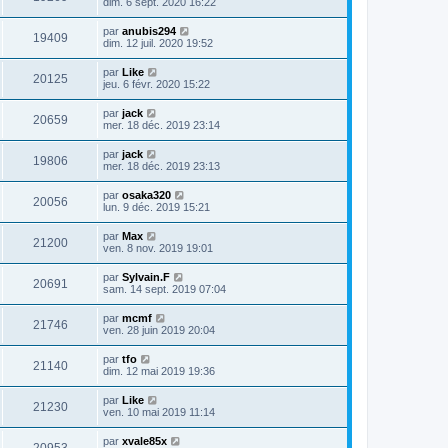
dim. 6 sept. 2020 16:22
par
anubis294
19409
dim. 12 juil. 2020 19:52
par
Like
20125
jeu. 6 févr. 2020 15:22
par
jack
20659
mer. 18 déc. 2019 23:14
par
jack
19806
mer. 18 déc. 2019 23:13
par
osaka320
20056
lun. 9 déc. 2019 15:21
par
Max
21200
ven. 8 nov. 2019 19:01
par
Sylvain.F
20691
sam. 14 sept. 2019 07:04
par
mcmf
21746
ven. 28 juin 2019 20:04
par
tfo
21140
dim. 12 mai 2019 19:36
par
Like
21230
ven. 10 mai 2019 11:14
par
xvale85x