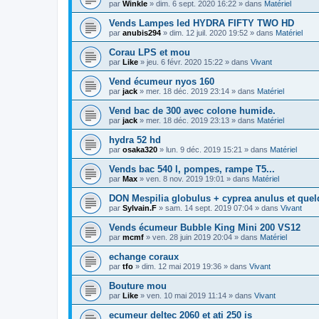
par
Winkle
» dim. 6 sept. 2020 16:22 » dans
Matériel
Vends Lampes led HYDRA FIFTY TWO HD
par
anubis294
» dim. 12 juil. 2020 19:52 » dans
Matériel
Corau LPS et mou
par
Like
» jeu. 6 févr. 2020 15:22 » dans
Vivant
Vend écumeur nyos 160
par
jack
» mer. 18 déc. 2019 23:14 » dans
Matériel
Vend bac de 300 avec colone humide.
par
jack
» mer. 18 déc. 2019 23:13 » dans
Matériel
hydra 52 hd
par
osaka320
» lun. 9 déc. 2019 15:21 » dans
Matériel
Vends bac 540 l, pompes, rampe T5...
par
Max
» ven. 8 nov. 2019 19:01 » dans
Matériel
DON Mespilia globulus + cyprea anulus et que
par
Sylvain.F
» sam. 14 sept. 2019 07:04 » dans
Vivant
Vends écumeur Bubble King Mini 200 VS12
par
mcmf
» ven. 28 juin 2019 20:04 » dans
Matériel
echange coraux
par
tfo
» dim. 12 mai 2019 19:36 » dans
Vivant
Bouture mou
par
Like
» ven. 10 mai 2019 11:14 » dans
Vivant
ecumeur deltec 2060 et ati 250 is