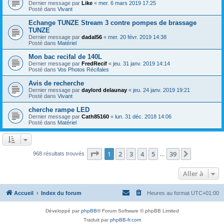
Dernier message par
Like
«
mer. 6 mars 2019 17:25
Posté dans
Vivant
Echange TUNZE Stream 3 contre pompes de brassage
TUNZE
Dernier message par
dadal56
«
mer. 20 févr. 2019 14:38
Posté dans
Matériel
Mon bac recifal de 140L
Dernier message par
FredRecif
«
jeu. 31 janv. 2019 14:14
Posté dans
Vos Photos Récifales
Avis de recherche
Dernier message par
daylord delaunay
«
jeu. 24 janv. 2019 19:21
Posté dans
Vivant
cherche rampe LED
Dernier message par
Cath85160
«
lun. 31 déc. 2018 14:06
Posté dans
Matériel
Page
1
sur
39
1
2
3
4
5
39
Suivante
968 résultats trouvés
…
Aller à
Accueil
Index du forum
Heures au format
UTC+01:00
Développé par
phpBB
® Forum Software © phpBB Limited
Traduit par
phpBB-fr.com