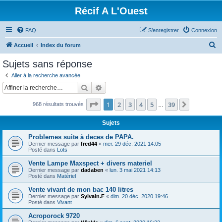
Récif A L'Ouest
FAQ
S’enregistrer
Connexion
R
Accueil
Index du forum
e
Sujets sans réponse
c
Aller à la recherche avancée
h
Rechercher
Recherche avancée
e
Page
1
sur
39
1
2
3
4
5
39
Suivante
968 résultats trouvés
r
…
c
Sujets
h
Problemes suite à deces de PAPA.
e
Dernier message par
fred44
«
mer. 29 déc. 2021 14:05
Posté dans
Lots
r
Vente Lampe Maxspect + divers materiel
Dernier message par
dadaben
«
lun. 3 mai 2021 14:13
Posté dans
Matériel
Vente vivant de mon bac 140 litres
Dernier message par
Sylvain.F
«
dim. 20 déc. 2020 19:46
Posté dans
Vivant
Acroporock 9720