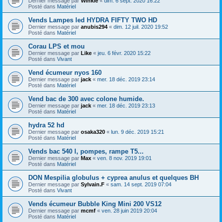
Dernier message par
Winkle
«
dim. 6 sept. 2020 16:22
Posté dans
Matériel
Vends Lampes led HYDRA FIFTY TWO HD
Dernier message par
anubis294
«
dim. 12 juil. 2020 19:52
Posté dans
Matériel
Corau LPS et mou
Dernier message par
Like
«
jeu. 6 févr. 2020 15:22
Posté dans
Vivant
Vend écumeur nyos 160
Dernier message par
jack
«
mer. 18 déc. 2019 23:14
Posté dans
Matériel
Vend bac de 300 avec colone humide.
Dernier message par
jack
«
mer. 18 déc. 2019 23:13
Posté dans
Matériel
hydra 52 hd
Dernier message par
osaka320
«
lun. 9 déc. 2019 15:21
Posté dans
Matériel
Vends bac 540 l, pompes, rampe T5...
Dernier message par
Max
«
ven. 8 nov. 2019 19:01
Posté dans
Matériel
DON Mespilia globulus + cyprea anulus et quelques BH
Dernier message par
Sylvain.F
«
sam. 14 sept. 2019 07:04
Posté dans
Vivant
Vends écumeur Bubble King Mini 200 VS12
Dernier message par
mcmf
«
ven. 28 juin 2019 20:04
Posté dans
Matériel