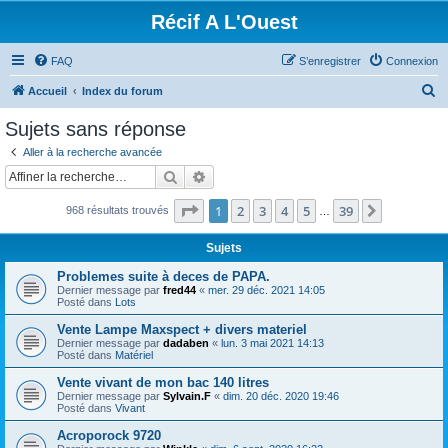
Récif A L'Ouest
FAQ
S’enregistrer
Connexion
R
Accueil
Index du forum
e
Sujets sans réponse
c
Aller à la recherche avancée
h
Rechercher
Recherche avancée
e
Page
1
sur
39
1
2
3
4
5
39
Suivante
968 résultats trouvés
r
…
c
Sujets
h
Problemes suite à deces de PAPA.
e
Dernier message par
fred44
«
mer. 29 déc. 2021 14:05
Posté dans
Lots
r
Vente Lampe Maxspect + divers materiel
Dernier message par
dadaben
«
lun. 3 mai 2021 14:13
Posté dans
Matériel
Vente vivant de mon bac 140 litres
Dernier message par
Sylvain.F
«
dim. 20 déc. 2020 19:46
Posté dans
Vivant
Acroporock 9720