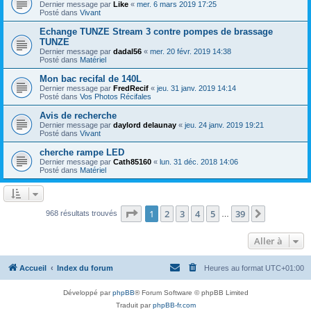
Dernier message par
Like
«
mer. 6 mars 2019 17:25
Posté dans
Vivant
Echange TUNZE Stream 3 contre pompes de brassage
TUNZE
Dernier message par
dadal56
«
mer. 20 févr. 2019 14:38
Posté dans
Matériel
Mon bac recifal de 140L
Dernier message par
FredRecif
«
jeu. 31 janv. 2019 14:14
Posté dans
Vos Photos Récifales
Avis de recherche
Dernier message par
daylord delaunay
«
jeu. 24 janv. 2019 19:21
Posté dans
Vivant
cherche rampe LED
Dernier message par
Cath85160
«
lun. 31 déc. 2018 14:06
Posté dans
Matériel
Page
1
sur
39
1
2
3
4
5
39
Suivante
968 résultats trouvés
…
Aller à
Accueil
Index du forum
Heures au format
UTC+01:00
Développé par
phpBB
® Forum Software © phpBB Limited
Traduit par
phpBB-fr.com