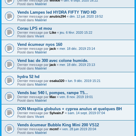
Dernier message par
Winkle
«
dim. 6 sept. 2020 16:22
Posté dans
Matériel
Vends Lampes led HYDRA FIFTY TWO HD
Dernier message par
anubis294
«
dim. 12 juil. 2020 19:52
Posté dans
Matériel
Corau LPS et mou
Dernier message par
Like
«
jeu. 6 févr. 2020 15:22
Posté dans
Vivant
Vend écumeur nyos 160
Dernier message par
jack
«
mer. 18 déc. 2019 23:14
Posté dans
Matériel
Vend bac de 300 avec colone humide.
Dernier message par
jack
«
mer. 18 déc. 2019 23:13
Posté dans
Matériel
hydra 52 hd
Dernier message par
osaka320
«
lun. 9 déc. 2019 15:21
Posté dans
Matériel
Vends bac 540 l, pompes, rampe T5...
Dernier message par
Max
«
ven. 8 nov. 2019 19:01
Posté dans
Matériel
DON Mespilia globulus + cyprea anulus et quelques BH
Dernier message par
Sylvain.F
«
sam. 14 sept. 2019 07:04
Posté dans
Vivant
Vends écumeur Bubble King Mini 200 VS12
Dernier message par
mcmf
«
ven. 28 juin 2019 20:04
Posté dans
Matériel