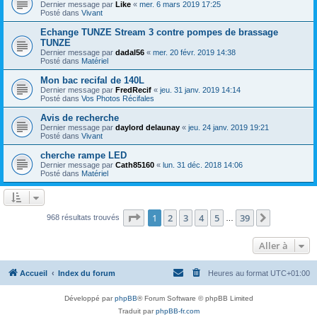
Dernier message par
Like
«
mer. 6 mars 2019 17:25
Posté dans
Vivant
Echange TUNZE Stream 3 contre pompes de brassage
TUNZE
Dernier message par
dadal56
«
mer. 20 févr. 2019 14:38
Posté dans
Matériel
Mon bac recifal de 140L
Dernier message par
FredRecif
«
jeu. 31 janv. 2019 14:14
Posté dans
Vos Photos Récifales
Avis de recherche
Dernier message par
daylord delaunay
«
jeu. 24 janv. 2019 19:21
Posté dans
Vivant
cherche rampe LED
Dernier message par
Cath85160
«
lun. 31 déc. 2018 14:06
Posté dans
Matériel
Page
1
sur
39
1
2
3
4
5
39
Suivante
968 résultats trouvés
…
Aller à
Accueil
Index du forum
Heures au format
UTC+01:00
Développé par
phpBB
® Forum Software © phpBB Limited
Traduit par
phpBB-fr.com