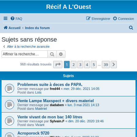
Récif A L'Ouest
FAQ
S’enregistrer
Connexion
R
Accueil
Index du forum
e
Sujets sans réponse
c
Aller à la recherche avancée
h
Rechercher
Recherche avancée
e
Page
1
sur
39
1
2
3
4
5
39
Suivante
968 résultats trouvés
r
…
c
Sujets
h
Problemes suite à deces de PAPA.
e
Dernier message par
fred44
«
mer. 29 déc. 2021 14:05
Posté dans
Lots
r
Vente Lampe Maxspect + divers materiel
Dernier message par
dadaben
«
lun. 3 mai 2021 14:13
Posté dans
Matériel
Vente vivant de mon bac 140 litres
Dernier message par
Sylvain.F
«
dim. 20 déc. 2020 19:46
Posté dans
Vivant
Acroporock 9720