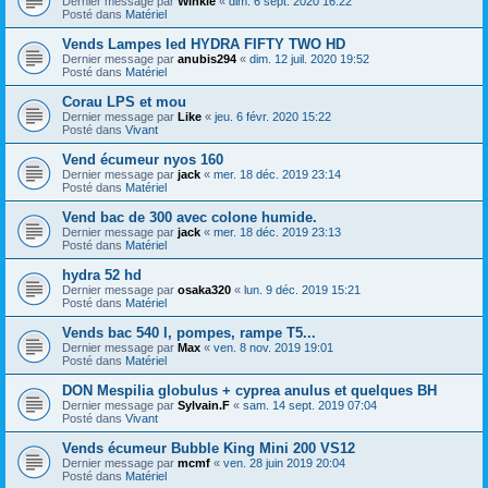
Dernier message par
Winkle
«
dim. 6 sept. 2020 16:22
Posté dans
Matériel
Vends Lampes led HYDRA FIFTY TWO HD
Dernier message par
anubis294
«
dim. 12 juil. 2020 19:52
Posté dans
Matériel
Corau LPS et mou
Dernier message par
Like
«
jeu. 6 févr. 2020 15:22
Posté dans
Vivant
Vend écumeur nyos 160
Dernier message par
jack
«
mer. 18 déc. 2019 23:14
Posté dans
Matériel
Vend bac de 300 avec colone humide.
Dernier message par
jack
«
mer. 18 déc. 2019 23:13
Posté dans
Matériel
hydra 52 hd
Dernier message par
osaka320
«
lun. 9 déc. 2019 15:21
Posté dans
Matériel
Vends bac 540 l, pompes, rampe T5...
Dernier message par
Max
«
ven. 8 nov. 2019 19:01
Posté dans
Matériel
DON Mespilia globulus + cyprea anulus et quelques BH
Dernier message par
Sylvain.F
«
sam. 14 sept. 2019 07:04
Posté dans
Vivant
Vends écumeur Bubble King Mini 200 VS12
Dernier message par
mcmf
«
ven. 28 juin 2019 20:04
Posté dans
Matériel