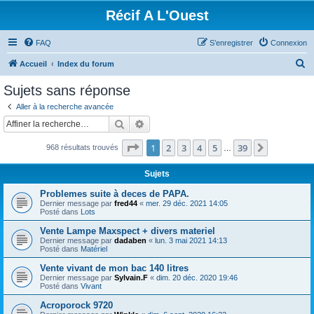
Récif A L'Ouest
FAQ
S’enregistrer
Connexion
R
Accueil
Index du forum
e
Sujets sans réponse
c
Aller à la recherche avancée
h
Rechercher
Recherche avancée
e
Page
1
sur
39
1
2
3
4
5
39
Suivante
968 résultats trouvés
r
…
c
Sujets
h
Problemes suite à deces de PAPA.
e
Dernier message par
fred44
«
mer. 29 déc. 2021 14:05
Posté dans
Lots
r
Vente Lampe Maxspect + divers materiel
Dernier message par
dadaben
«
lun. 3 mai 2021 14:13
Posté dans
Matériel
Vente vivant de mon bac 140 litres
Dernier message par
Sylvain.F
«
dim. 20 déc. 2020 19:46
Posté dans
Vivant
Acroporock 9720