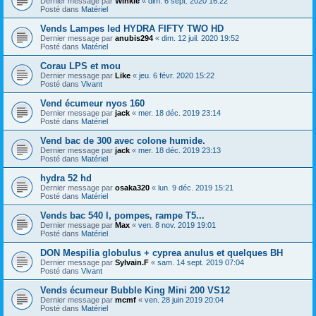
Dernier message par
Winkle
«
dim. 6 sept. 2020 16:22
Posté dans
Matériel
Vends Lampes led HYDRA FIFTY TWO HD
Dernier message par
anubis294
«
dim. 12 juil. 2020 19:52
Posté dans
Matériel
Corau LPS et mou
Dernier message par
Like
«
jeu. 6 févr. 2020 15:22
Posté dans
Vivant
Vend écumeur nyos 160
Dernier message par
jack
«
mer. 18 déc. 2019 23:14
Posté dans
Matériel
Vend bac de 300 avec colone humide.
Dernier message par
jack
«
mer. 18 déc. 2019 23:13
Posté dans
Matériel
hydra 52 hd
Dernier message par
osaka320
«
lun. 9 déc. 2019 15:21
Posté dans
Matériel
Vends bac 540 l, pompes, rampe T5...
Dernier message par
Max
«
ven. 8 nov. 2019 19:01
Posté dans
Matériel
DON Mespilia globulus + cyprea anulus et quelques BH
Dernier message par
Sylvain.F
«
sam. 14 sept. 2019 07:04
Posté dans
Vivant
Vends écumeur Bubble King Mini 200 VS12
Dernier message par
mcmf
«
ven. 28 juin 2019 20:04
Posté dans
Matériel