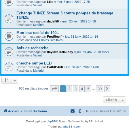
Dernier message par
Like
«
mer. 6 mars 2019 17:25
Posté dans
Vivant
Echange TUNZE Stream 3 contre pompes de brassage
TUNZE
Dernier message par
dadal56
«
mer. 20 févr. 2019 14:38
Posté dans
Matériel
Mon bac recifal de 140L
Dernier message par
FredRecif
«
jeu. 31 janv. 2019 14:14
Posté dans
Vos Photos Récifales
Avis de recherche
Dernier message par
daylord delaunay
«
jeu. 24 janv. 2019 19:21
Posté dans
Vivant
cherche rampe LED
Dernier message par
Cath85160
«
lun. 31 déc. 2018 14:06
Posté dans
Matériel
Page
1
sur
39
1
2
3
4
5
39
Suivante
968 résultats trouvés
…
Aller à
Accueil
Index du forum
Heures au format
UTC+01:00
Développé par
phpBB
® Forum Software © phpBB Limited
Traduit par
phpBB-fr.com