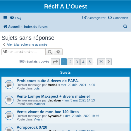
Récif A L'Ouest
FAQ
S’enregistrer
Connexion
R
Accueil
Index du forum
e
Sujets sans réponse
c
Aller à la recherche avancée
h
Rechercher
Recherche avancée
e
Page
1
sur
39
1
2
3
4
5
39
Suivante
968 résultats trouvés
r
…
c
Sujets
h
Problemes suite à deces de PAPA.
e
Dernier message par
fred44
«
mer. 29 déc. 2021 14:05
Posté dans
Lots
r
Vente Lampe Maxspect + divers materiel
Dernier message par
dadaben
«
lun. 3 mai 2021 14:13
Posté dans
Matériel
Vente vivant de mon bac 140 litres
Dernier message par
Sylvain.F
«
dim. 20 déc. 2020 19:46
Posté dans
Vivant
Acroporock 9720