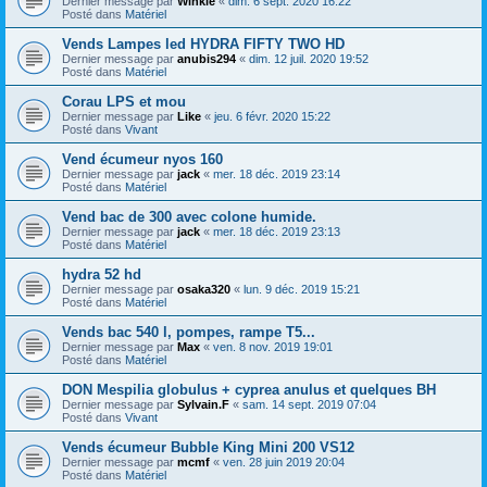
Dernier message par
Winkle
«
dim. 6 sept. 2020 16:22
Posté dans
Matériel
Vends Lampes led HYDRA FIFTY TWO HD
Dernier message par
anubis294
«
dim. 12 juil. 2020 19:52
Posté dans
Matériel
Corau LPS et mou
Dernier message par
Like
«
jeu. 6 févr. 2020 15:22
Posté dans
Vivant
Vend écumeur nyos 160
Dernier message par
jack
«
mer. 18 déc. 2019 23:14
Posté dans
Matériel
Vend bac de 300 avec colone humide.
Dernier message par
jack
«
mer. 18 déc. 2019 23:13
Posté dans
Matériel
hydra 52 hd
Dernier message par
osaka320
«
lun. 9 déc. 2019 15:21
Posté dans
Matériel
Vends bac 540 l, pompes, rampe T5...
Dernier message par
Max
«
ven. 8 nov. 2019 19:01
Posté dans
Matériel
DON Mespilia globulus + cyprea anulus et quelques BH
Dernier message par
Sylvain.F
«
sam. 14 sept. 2019 07:04
Posté dans
Vivant
Vends écumeur Bubble King Mini 200 VS12
Dernier message par
mcmf
«
ven. 28 juin 2019 20:04
Posté dans
Matériel