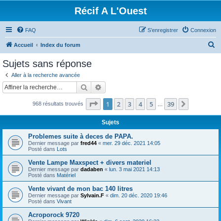
Récif A L'Ouest
FAQ
S’enregistrer
Connexion
R
Accueil
Index du forum
e
Sujets sans réponse
c
Aller à la recherche avancée
h
Rechercher
Recherche avancée
e
Page
1
sur
39
1
2
3
4
5
39
Suivante
968 résultats trouvés
r
…
c
Sujets
h
Problemes suite à deces de PAPA.
e
Dernier message par
fred44
«
mer. 29 déc. 2021 14:05
Posté dans
Lots
r
Vente Lampe Maxspect + divers materiel
Dernier message par
dadaben
«
lun. 3 mai 2021 14:13
Posté dans
Matériel
Vente vivant de mon bac 140 litres
Dernier message par
Sylvain.F
«
dim. 20 déc. 2020 19:46
Posté dans
Vivant
Acroporock 9720