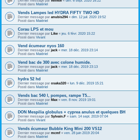
Dernier message par
Winkle
«
dim. 6 sept. 2020 16:22
Posté dans
Matériel
Vends Lampes led HYDRA FIFTY TWO HD
Dernier message par
anubis294
«
dim. 12 juil. 2020 19:52
Posté dans
Matériel
Corau LPS et mou
Dernier message par
Like
«
jeu. 6 févr. 2020 15:22
Posté dans
Vivant
Vend écumeur nyos 160
Dernier message par
jack
«
mer. 18 déc. 2019 23:14
Posté dans
Matériel
Vend bac de 300 avec colone humide.
Dernier message par
jack
«
mer. 18 déc. 2019 23:13
Posté dans
Matériel
hydra 52 hd
Dernier message par
osaka320
«
lun. 9 déc. 2019 15:21
Posté dans
Matériel
Vends bac 540 l, pompes, rampe T5...
Dernier message par
Max
«
ven. 8 nov. 2019 19:01
Posté dans
Matériel
DON Mespilia globulus + cyprea anulus et quelques BH
Dernier message par
Sylvain.F
«
sam. 14 sept. 2019 07:04
Posté dans
Vivant
Vends écumeur Bubble King Mini 200 VS12
Dernier message par
mcmf
«
ven. 28 juin 2019 20:04
Posté dans
Matériel