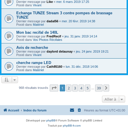
Dernier message par
Like
«
mer. 6 mars 2019 17:25
Posté dans
Vivant
Echange TUNZE Stream 3 contre pompes de brassage
TUNZE
Dernier message par
dadal56
«
mer. 20 févr. 2019 14:38
Posté dans
Matériel
Mon bac recifal de 140L
Dernier message par
FredRecif
«
jeu. 31 janv. 2019 14:14
Posté dans
Vos Photos Récifales
Avis de recherche
Dernier message par
daylord delaunay
«
jeu. 24 janv. 2019 19:21
Posté dans
Vivant
cherche rampe LED
Dernier message par
Cath85160
«
lun. 31 déc. 2018 14:06
Posté dans
Matériel
Page
1
sur
39
1
2
3
4
5
39
Suivante
968 résultats trouvés
…
Aller à
Accueil
Index du forum
Heures au format
UTC+01:00
Développé par
phpBB
® Forum Software © phpBB Limited
Traduit par
phpBB-fr.com