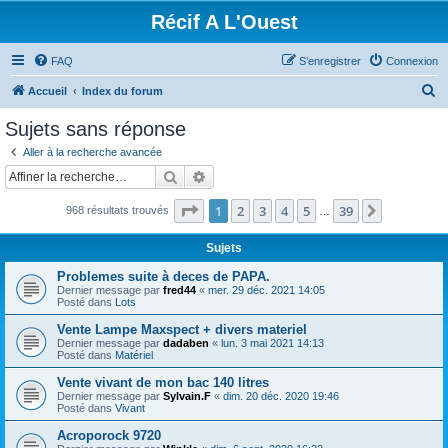
Récif A L'Ouest
FAQ
S’enregistrer
Connexion
R
Accueil
Index du forum
e
Sujets sans réponse
c
Aller à la recherche avancée
h
Rechercher
Recherche avancée
e
Page
1
sur
39
1
2
3
4
5
39
Suivante
968 résultats trouvés
r
…
c
Sujets
h
Problemes suite à deces de PAPA.
e
Dernier message par
fred44
«
mer. 29 déc. 2021 14:05
Posté dans
Lots
r
Vente Lampe Maxspect + divers materiel
Dernier message par
dadaben
«
lun. 3 mai 2021 14:13
Posté dans
Matériel
Vente vivant de mon bac 140 litres
Dernier message par
Sylvain.F
«
dim. 20 déc. 2020 19:46
Posté dans
Vivant
Acroporock 9720