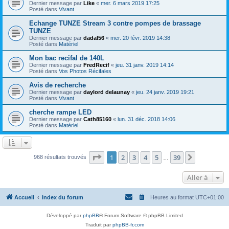
Dernier message par
Like
«
mer. 6 mars 2019 17:25
Posté dans
Vivant
Echange TUNZE Stream 3 contre pompes de brassage
TUNZE
Dernier message par
dadal56
«
mer. 20 févr. 2019 14:38
Posté dans
Matériel
Mon bac recifal de 140L
Dernier message par
FredRecif
«
jeu. 31 janv. 2019 14:14
Posté dans
Vos Photos Récifales
Avis de recherche
Dernier message par
daylord delaunay
«
jeu. 24 janv. 2019 19:21
Posté dans
Vivant
cherche rampe LED
Dernier message par
Cath85160
«
lun. 31 déc. 2018 14:06
Posté dans
Matériel
Page
1
sur
39
1
2
3
4
5
39
Suivante
968 résultats trouvés
…
Aller à
Accueil
Index du forum
Heures au format
UTC+01:00
Développé par
phpBB
® Forum Software © phpBB Limited
Traduit par
phpBB-fr.com