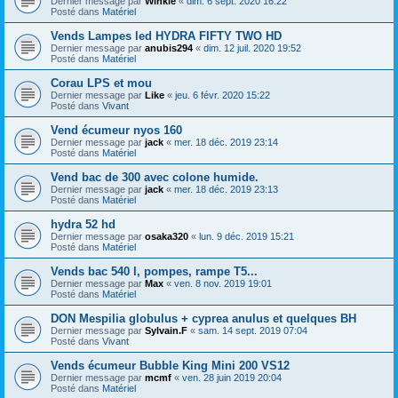
Dernier message par
Winkle
«
dim. 6 sept. 2020 16:22
Posté dans
Matériel
Vends Lampes led HYDRA FIFTY TWO HD
Dernier message par
anubis294
«
dim. 12 juil. 2020 19:52
Posté dans
Matériel
Corau LPS et mou
Dernier message par
Like
«
jeu. 6 févr. 2020 15:22
Posté dans
Vivant
Vend écumeur nyos 160
Dernier message par
jack
«
mer. 18 déc. 2019 23:14
Posté dans
Matériel
Vend bac de 300 avec colone humide.
Dernier message par
jack
«
mer. 18 déc. 2019 23:13
Posté dans
Matériel
hydra 52 hd
Dernier message par
osaka320
«
lun. 9 déc. 2019 15:21
Posté dans
Matériel
Vends bac 540 l, pompes, rampe T5...
Dernier message par
Max
«
ven. 8 nov. 2019 19:01
Posté dans
Matériel
DON Mespilia globulus + cyprea anulus et quelques BH
Dernier message par
Sylvain.F
«
sam. 14 sept. 2019 07:04
Posté dans
Vivant
Vends écumeur Bubble King Mini 200 VS12
Dernier message par
mcmf
«
ven. 28 juin 2019 20:04
Posté dans
Matériel