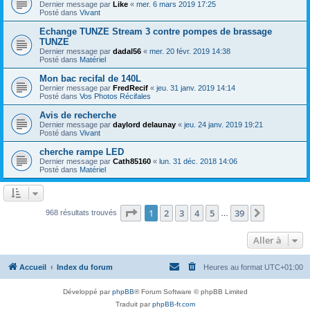
Dernier message par
Like
«
mer. 6 mars 2019 17:25
Posté dans
Vivant
Echange TUNZE Stream 3 contre pompes de brassage
TUNZE
Dernier message par
dadal56
«
mer. 20 févr. 2019 14:38
Posté dans
Matériel
Mon bac recifal de 140L
Dernier message par
FredRecif
«
jeu. 31 janv. 2019 14:14
Posté dans
Vos Photos Récifales
Avis de recherche
Dernier message par
daylord delaunay
«
jeu. 24 janv. 2019 19:21
Posté dans
Vivant
cherche rampe LED
Dernier message par
Cath85160
«
lun. 31 déc. 2018 14:06
Posté dans
Matériel
Page
1
sur
39
1
2
3
4
5
39
Suivante
968 résultats trouvés
…
Aller à
Accueil
Index du forum
Heures au format
UTC+01:00
Développé par
phpBB
® Forum Software © phpBB Limited
Traduit par
phpBB-fr.com