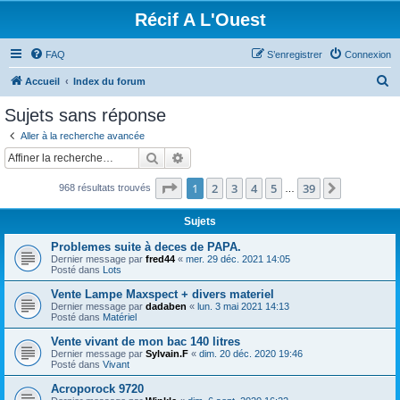
Récif A L'Ouest
FAQ
S’enregistrer
Connexion
R
Accueil
Index du forum
e
Sujets sans réponse
c
Aller à la recherche avancée
h
Rechercher
Recherche avancée
e
Page
1
sur
39
1
2
3
4
5
39
Suivante
968 résultats trouvés
r
…
c
Sujets
h
Problemes suite à deces de PAPA.
e
Dernier message par
fred44
«
mer. 29 déc. 2021 14:05
Posté dans
Lots
r
Vente Lampe Maxspect + divers materiel
Dernier message par
dadaben
«
lun. 3 mai 2021 14:13
Posté dans
Matériel
Vente vivant de mon bac 140 litres
Dernier message par
Sylvain.F
«
dim. 20 déc. 2020 19:46
Posté dans
Vivant
Acroporock 9720