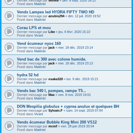
Dernier message par
Winkle
«
dim. 6 sept. 2020 16:22
Posté dans
Matériel
Vends Lampes led HYDRA FIFTY TWO HD
Dernier message par
anubis294
«
dim. 12 juil. 2020 19:52
Posté dans
Matériel
Corau LPS et mou
Dernier message par
Like
«
jeu. 6 févr. 2020 15:22
Posté dans
Vivant
Vend écumeur nyos 160
Dernier message par
jack
«
mer. 18 déc. 2019 23:14
Posté dans
Matériel
Vend bac de 300 avec colone humide.
Dernier message par
jack
«
mer. 18 déc. 2019 23:13
Posté dans
Matériel
hydra 52 hd
Dernier message par
osaka320
«
lun. 9 déc. 2019 15:21
Posté dans
Matériel
Vends bac 540 l, pompes, rampe T5...
Dernier message par
Max
«
ven. 8 nov. 2019 19:01
Posté dans
Matériel
DON Mespilia globulus + cyprea anulus et quelques BH
Dernier message par
Sylvain.F
«
sam. 14 sept. 2019 07:04
Posté dans
Vivant
Vends écumeur Bubble King Mini 200 VS12
Dernier message par
mcmf
«
ven. 28 juin 2019 20:04
Posté dans
Matériel