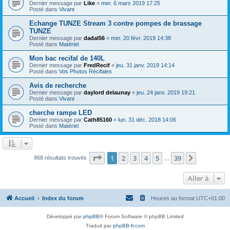
Dernier message par
Like
«
mer. 6 mars 2019 17:25
Posté dans
Vivant
Echange TUNZE Stream 3 contre pompes de brassage
TUNZE
Dernier message par
dadal56
«
mer. 20 févr. 2019 14:38
Posté dans
Matériel
Mon bac recifal de 140L
Dernier message par
FredRecif
«
jeu. 31 janv. 2019 14:14
Posté dans
Vos Photos Récifales
Avis de recherche
Dernier message par
daylord delaunay
«
jeu. 24 janv. 2019 19:21
Posté dans
Vivant
cherche rampe LED
Dernier message par
Cath85160
«
lun. 31 déc. 2018 14:06
Posté dans
Matériel
Page
1
sur
39
1
2
3
4
5
39
Suivante
968 résultats trouvés
…
Aller à
Accueil
Index du forum
Heures au format
UTC+01:00
Développé par
phpBB
® Forum Software © phpBB Limited
Traduit par
phpBB-fr.com