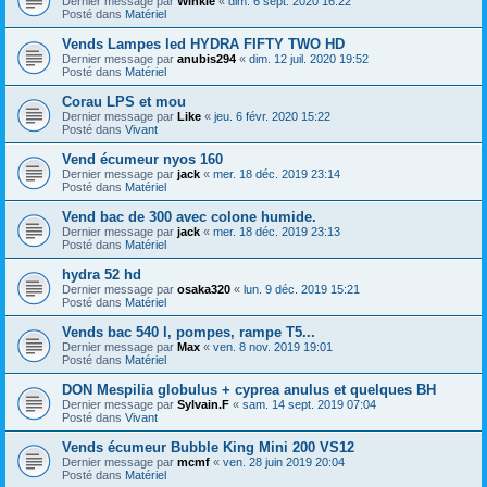
Dernier message par
Winkle
«
dim. 6 sept. 2020 16:22
Posté dans
Matériel
Vends Lampes led HYDRA FIFTY TWO HD
Dernier message par
anubis294
«
dim. 12 juil. 2020 19:52
Posté dans
Matériel
Corau LPS et mou
Dernier message par
Like
«
jeu. 6 févr. 2020 15:22
Posté dans
Vivant
Vend écumeur nyos 160
Dernier message par
jack
«
mer. 18 déc. 2019 23:14
Posté dans
Matériel
Vend bac de 300 avec colone humide.
Dernier message par
jack
«
mer. 18 déc. 2019 23:13
Posté dans
Matériel
hydra 52 hd
Dernier message par
osaka320
«
lun. 9 déc. 2019 15:21
Posté dans
Matériel
Vends bac 540 l, pompes, rampe T5...
Dernier message par
Max
«
ven. 8 nov. 2019 19:01
Posté dans
Matériel
DON Mespilia globulus + cyprea anulus et quelques BH
Dernier message par
Sylvain.F
«
sam. 14 sept. 2019 07:04
Posté dans
Vivant
Vends écumeur Bubble King Mini 200 VS12
Dernier message par
mcmf
«
ven. 28 juin 2019 20:04
Posté dans
Matériel