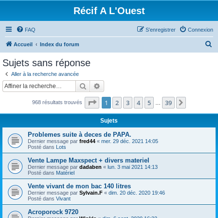
Récif A L'Ouest
FAQ
S’enregistrer
Connexion
R
Accueil
Index du forum
e
Sujets sans réponse
c
Aller à la recherche avancée
h
Rechercher
Recherche avancée
e
Page
1
sur
39
1
2
3
4
5
39
Suivante
968 résultats trouvés
r
…
c
Sujets
h
Problemes suite à deces de PAPA.
e
Dernier message par
fred44
«
mer. 29 déc. 2021 14:05
Posté dans
Lots
r
Vente Lampe Maxspect + divers materiel
Dernier message par
dadaben
«
lun. 3 mai 2021 14:13
Posté dans
Matériel
Vente vivant de mon bac 140 litres
Dernier message par
Sylvain.F
«
dim. 20 déc. 2020 19:46
Posté dans
Vivant
Acroporock 9720