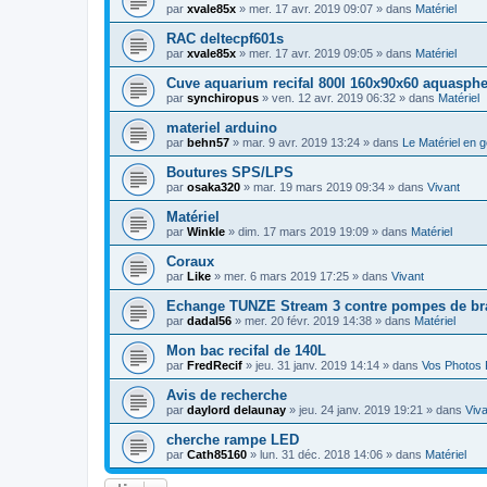
par
xvale85x
» mer. 17 avr. 2019 09:07 » dans
Matériel
RAC deltecpf601s
par
xvale85x
» mer. 17 avr. 2019 09:05 » dans
Matériel
Cuve aquarium recifal 800l 160x90x60 aquasphe
par
synchiropus
» ven. 12 avr. 2019 06:32 » dans
Matériel
materiel arduino
par
behn57
» mar. 9 avr. 2019 13:24 » dans
Le Matériel en g
Boutures SPS/LPS
par
osaka320
» mar. 19 mars 2019 09:34 » dans
Vivant
Matériel
par
Winkle
» dim. 17 mars 2019 19:09 » dans
Matériel
Coraux
par
Like
» mer. 6 mars 2019 17:25 » dans
Vivant
Echange TUNZE Stream 3 contre pompes de b
par
dadal56
» mer. 20 févr. 2019 14:38 » dans
Matériel
Mon bac recifal de 140L
par
FredRecif
» jeu. 31 janv. 2019 14:14 » dans
Vos Photos 
Avis de recherche
par
daylord delaunay
» jeu. 24 janv. 2019 19:21 » dans
Viva
cherche rampe LED
par
Cath85160
» lun. 31 déc. 2018 14:06 » dans
Matériel