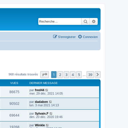
Rechercher
Recherche avancé
S’enregistrer
Connexion
Page
1
sur
39
1
2
3
4
5
39
Suivante
968 résultats trouvés
…
VUES
DERNIER MESSAGE
par
fred44
86675
mer. 29 déc. 2021 14:05
par
dadaben
90502
lun. 3 mai 2021 14:13
par
Sylvain.F
69644
dim. 20 déc. 2020 19:46
par
Winkle
19268