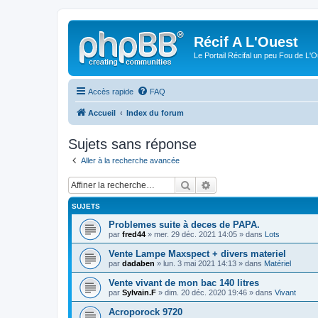
Récif A L'Ouest
Le Portail Récifal un peu Fou de L'
Accès rapide
FAQ
Accueil
Index du forum
Sujets sans réponse
Aller à la recherche avancée
Rechercher
Recherche avancée
SUJETS
Problemes suite à deces de PAPA.
par
fred44
» mer. 29 déc. 2021 14:05 » dans
Lots
Vente Lampe Maxspect + divers materiel
par
dadaben
» lun. 3 mai 2021 14:13 » dans
Matériel
Vente vivant de mon bac 140 litres
par
Sylvain.F
» dim. 20 déc. 2020 19:46 » dans
Vivant
Acroporock 9720