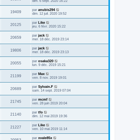
dim. 6 sept. 2020 16:22
par
anubis294
19409
dim. 12 juil. 2020 19:52
par
Like
20125
jeu. 6 févr. 2020 15:22
par
jack
20659
mer. 18 déc. 2019 23:14
par
jack
19806
mer. 18 déc. 2019 23:13
par
osaka320
20055
lun. 9 déc. 2019 15:21
par
Max
21199
ven. 8 nov. 2019 19:01
par
Sylvain.F
20689
sam. 14 sept. 2019 07:04
par
mcmf
21745
ven. 28 juin 2019 20:04
par
tfo
21140
dim. 12 mai 2019 19:36
par
Like
21227
ven. 10 mai 2019 11:14
par
xvale85x