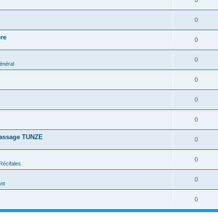
0
0
re
0
0
énéral
0
0
0
rassage TUNZE
0
0
Récifales
0
nt
0