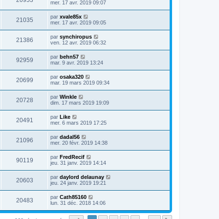
20953
mer. 17 avr. 2019 09:07
par
xvale85x
21035
mer. 17 avr. 2019 09:05
par
synchiropus
21386
ven. 12 avr. 2019 06:32
par
behn57
92959
mar. 9 avr. 2019 13:24
par
osaka320
20699
mar. 19 mars 2019 09:34
par
Winkle
20728
dim. 17 mars 2019 19:09
par
Like
20491
mer. 6 mars 2019 17:25
par
dadal56
21096
mer. 20 févr. 2019 14:38
par
FredRecif
90119
jeu. 31 janv. 2019 14:14
par
daylord delaunay
20603
jeu. 24 janv. 2019 19:21
par
Cath85160
20483
lun. 31 déc. 2018 14:06