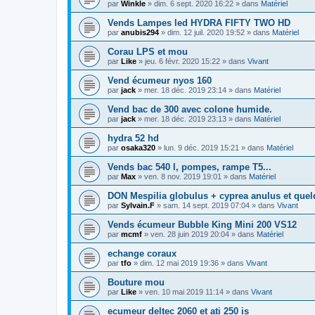
par
Winkle
» dim. 6 sept. 2020 16:22 » dans
Matériel
Vends Lampes led HYDRA FIFTY TWO HD
par
anubis294
» dim. 12 juil. 2020 19:52 » dans
Matériel
Corau LPS et mou
par
Like
» jeu. 6 févr. 2020 15:22 » dans
Vivant
Vend écumeur nyos 160
par
jack
» mer. 18 déc. 2019 23:14 » dans
Matériel
Vend bac de 300 avec colone humide.
par
jack
» mer. 18 déc. 2019 23:13 » dans
Matériel
hydra 52 hd
par
osaka320
» lun. 9 déc. 2019 15:21 » dans
Matériel
Vends bac 540 l, pompes, rampe T5...
par
Max
» ven. 8 nov. 2019 19:01 » dans
Matériel
DON Mespilia globulus + cyprea anulus et que
par
Sylvain.F
» sam. 14 sept. 2019 07:04 » dans
Vivant
Vends écumeur Bubble King Mini 200 VS12
par
mcmf
» ven. 28 juin 2019 20:04 » dans
Matériel
echange coraux
par
tfo
» dim. 12 mai 2019 19:36 » dans
Vivant
Bouture mou
par
Like
» ven. 10 mai 2019 11:14 » dans
Vivant
ecumeur deltec 2060 et ati 250 is