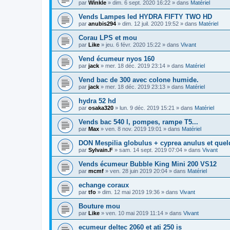
par
Winkle
» dim. 6 sept. 2020 16:22 » dans
Matériel
Vends Lampes led HYDRA FIFTY TWO HD
par
anubis294
» dim. 12 juil. 2020 19:52 » dans
Matériel
Corau LPS et mou
par
Like
» jeu. 6 févr. 2020 15:22 » dans
Vivant
Vend écumeur nyos 160
par
jack
» mer. 18 déc. 2019 23:14 » dans
Matériel
Vend bac de 300 avec colone humide.
par
jack
» mer. 18 déc. 2019 23:13 » dans
Matériel
hydra 52 hd
par
osaka320
» lun. 9 déc. 2019 15:21 » dans
Matériel
Vends bac 540 l, pompes, rampe T5...
par
Max
» ven. 8 nov. 2019 19:01 » dans
Matériel
DON Mespilia globulus + cyprea anulus et que
par
Sylvain.F
» sam. 14 sept. 2019 07:04 » dans
Vivant
Vends écumeur Bubble King Mini 200 VS12
par
mcmf
» ven. 28 juin 2019 20:04 » dans
Matériel
echange coraux
par
tfo
» dim. 12 mai 2019 19:36 » dans
Vivant
Bouture mou
par
Like
» ven. 10 mai 2019 11:14 » dans
Vivant
ecumeur deltec 2060 et ati 250 is