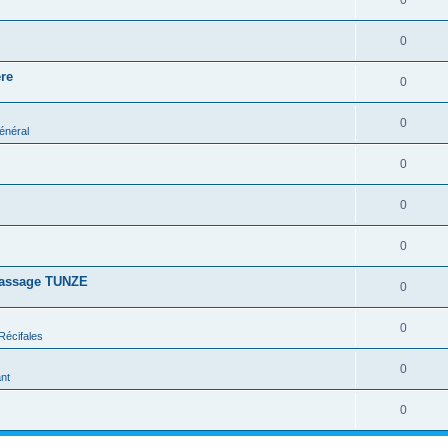
0
0
re
0
0
énéral
0
0
0
rassage TUNZE
0
0
Récifales
0
nt
0