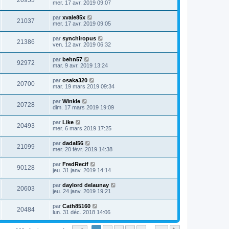
20953
mer. 17 avr. 2019 09:07
par
xvale85x
21037
mer. 17 avr. 2019 09:05
par
synchiropus
21386
ven. 12 avr. 2019 06:32
par
behn57
92972
mar. 9 avr. 2019 13:24
par
osaka320
20700
mar. 19 mars 2019 09:34
par
Winkle
20728
dim. 17 mars 2019 19:09
par
Like
20493
mer. 6 mars 2019 17:25
par
dadal56
21099
mer. 20 févr. 2019 14:38
par
FredRecif
90128
jeu. 31 janv. 2019 14:14
par
daylord delaunay
20603
jeu. 24 janv. 2019 19:21
par
Cath85160
20484
lun. 31 déc. 2018 14:06