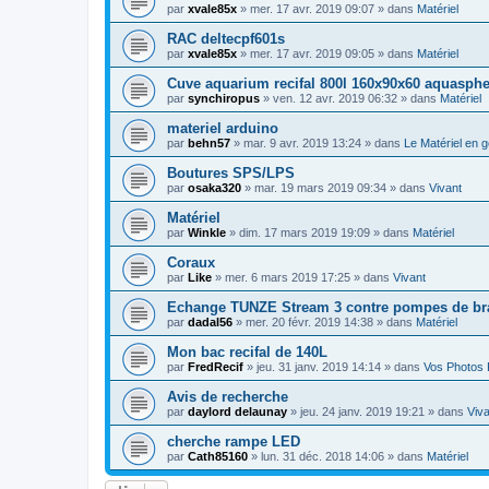
par
xvale85x
» mer. 17 avr. 2019 09:07 » dans
Matériel
RAC deltecpf601s
par
xvale85x
» mer. 17 avr. 2019 09:05 » dans
Matériel
Cuve aquarium recifal 800l 160x90x60 aquasphe
par
synchiropus
» ven. 12 avr. 2019 06:32 » dans
Matériel
materiel arduino
par
behn57
» mar. 9 avr. 2019 13:24 » dans
Le Matériel en g
Boutures SPS/LPS
par
osaka320
» mar. 19 mars 2019 09:34 » dans
Vivant
Matériel
par
Winkle
» dim. 17 mars 2019 19:09 » dans
Matériel
Coraux
par
Like
» mer. 6 mars 2019 17:25 » dans
Vivant
Echange TUNZE Stream 3 contre pompes de b
par
dadal56
» mer. 20 févr. 2019 14:38 » dans
Matériel
Mon bac recifal de 140L
par
FredRecif
» jeu. 31 janv. 2019 14:14 » dans
Vos Photos 
Avis de recherche
par
daylord delaunay
» jeu. 24 janv. 2019 19:21 » dans
Viva
cherche rampe LED
par
Cath85160
» lun. 31 déc. 2018 14:06 » dans
Matériel