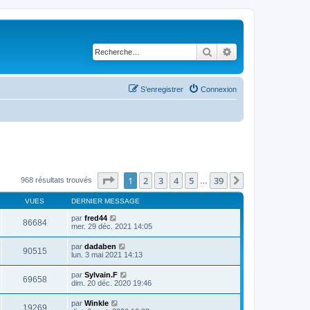
Rechercher
Recherche avancé
S’enregistrer
Connexion
Page
1
sur
39
1
2
3
4
5
39
Suivante
968 résultats trouvés
…
VUES
DERNIER MESSAGE
par
fred44
86684
mer. 29 déc. 2021 14:05
par
dadaben
90515
lun. 3 mai 2021 14:13
par
Sylvain.F
69658
dim. 20 déc. 2020 19:46
par
Winkle
19269