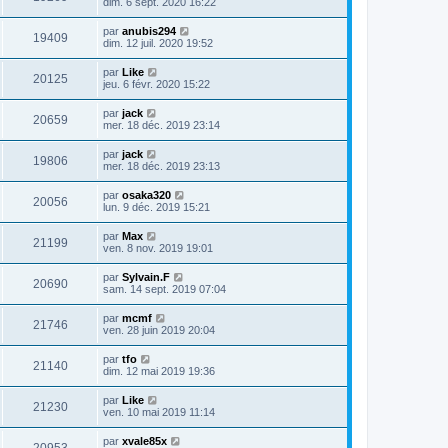
dim. 6 sept. 2020 16:22
par
anubis294
19409
dim. 12 juil. 2020 19:52
par
Like
20125
jeu. 6 févr. 2020 15:22
par
jack
20659
mer. 18 déc. 2019 23:14
par
jack
19806
mer. 18 déc. 2019 23:13
par
osaka320
20056
lun. 9 déc. 2019 15:21
par
Max
21199
ven. 8 nov. 2019 19:01
par
Sylvain.F
20690
sam. 14 sept. 2019 07:04
par
mcmf
21746
ven. 28 juin 2019 20:04
par
tfo
21140
dim. 12 mai 2019 19:36
par
Like
21230
ven. 10 mai 2019 11:14
par
xvale85x