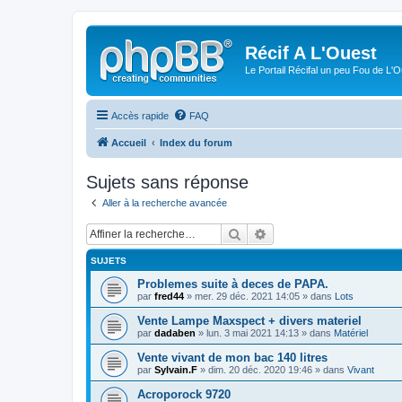
Récif A L'Ouest
Le Portail Récifal un peu Fou de L'
Accès rapide
FAQ
Accueil
Index du forum
Sujets sans réponse
Aller à la recherche avancée
Rechercher
Recherche avancée
SUJETS
Problemes suite à deces de PAPA.
par
fred44
» mer. 29 déc. 2021 14:05 » dans
Lots
Vente Lampe Maxspect + divers materiel
par
dadaben
» lun. 3 mai 2021 14:13 » dans
Matériel
Vente vivant de mon bac 140 litres
par
Sylvain.F
» dim. 20 déc. 2020 19:46 » dans
Vivant
Acroporock 9720