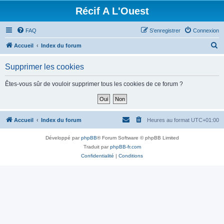
Récif A L'Ouest
FAQ
S’enregistrer
Connexion
R
Accueil
Index du forum
e
Supprimer les cookies
c
h
Êtes-vous sûr de vouloir supprimer tous les cookies de ce forum ?
e
r
c
Accueil
Index du forum
Heures au format
UTC+01:00
h
Développé par
phpBB
® Forum Software © phpBB Limited
e
Traduit par
phpBB-fr.com
r
Confidentialité
|
Conditions