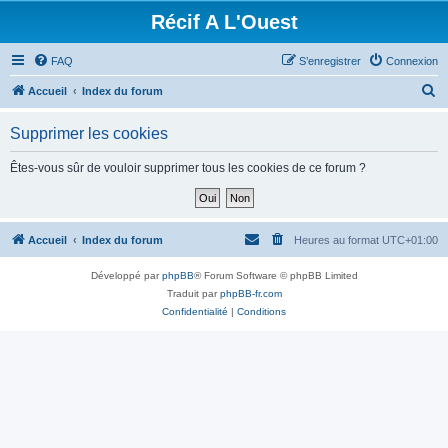
Récif A L'Ouest
FAQ
S’enregistrer
Connexion
R
Accueil
Index du forum
e
Supprimer les cookies
c
h
Êtes-vous sûr de vouloir supprimer tous les cookies de ce forum ?
e
r
c
Accueil
Index du forum
Heures au format
UTC+01:00
h
Développé par
phpBB
® Forum Software © phpBB Limited
e
Traduit par
phpBB-fr.com
r
Confidentialité
|
Conditions