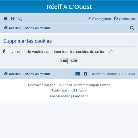
Récif A L'Ouest
FAQ
S’enregistrer
Connexion
R
Accueil
Index du forum
e
Supprimer les cookies
c
h
Êtes-vous sûr de vouloir supprimer tous les cookies de ce forum ?
e
r
c
Accueil
Index du forum
Heures au format
UTC+01:00
h
Développé par
phpBB
® Forum Software © phpBB Limited
e
Traduit par
phpBB-fr.com
r
Confidentialité
|
Conditions