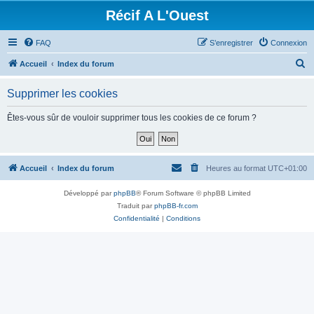
Récif A L'Ouest
FAQ
S’enregistrer
Connexion
R
Accueil
Index du forum
e
Supprimer les cookies
c
h
Êtes-vous sûr de vouloir supprimer tous les cookies de ce forum ?
e
r
c
Accueil
Index du forum
Heures au format
UTC+01:00
h
Développé par
phpBB
® Forum Software © phpBB Limited
e
Traduit par
phpBB-fr.com
r
Confidentialité
|
Conditions