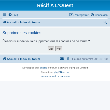
Récif A L'Ouest
FAQ
S’enregistrer
Connexion
R
Accueil
Index du forum
e
Supprimer les cookies
c
h
Êtes-vous sûr de vouloir supprimer tous les cookies de ce forum ?
e
r
c
Accueil
Index du forum
Heures au format
UTC+01:00
h
Développé par
phpBB
® Forum Software © phpBB Limited
e
Traduit par
phpBB-fr.com
r
Confidentialité
|
Conditions