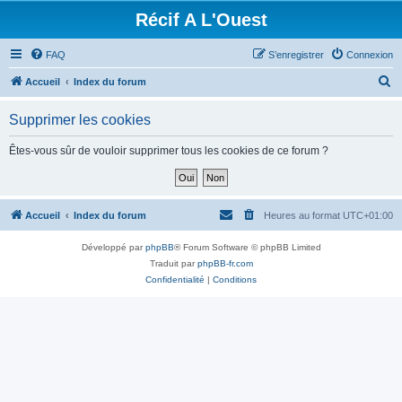
Récif A L'Ouest
FAQ
S’enregistrer
Connexion
R
Accueil
Index du forum
e
Supprimer les cookies
c
h
Êtes-vous sûr de vouloir supprimer tous les cookies de ce forum ?
e
r
c
Accueil
Index du forum
Heures au format
UTC+01:00
h
Développé par
phpBB
® Forum Software © phpBB Limited
e
Traduit par
phpBB-fr.com
r
Confidentialité
|
Conditions