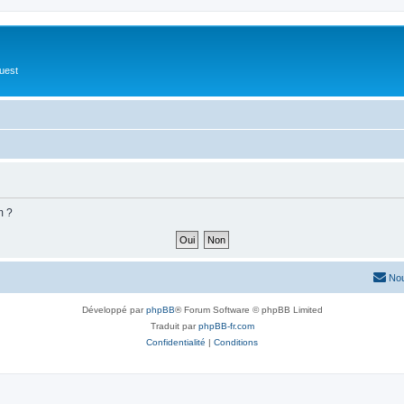
Ouest
m ?
Nou
Développé par
phpBB
® Forum Software © phpBB Limited
Traduit par
phpBB-fr.com
Confidentialité
|
Conditions