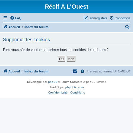
Récif A L'Ouest
FAQ
S’enregistrer
Connexion
R
Accueil
Index du forum
e
Supprimer les cookies
c
h
Êtes-vous sûr de vouloir supprimer tous les cookies de ce forum ?
e
r
c
Accueil
Index du forum
Heures au format
UTC+01:00
h
Développé par
phpBB
® Forum Software © phpBB Limited
e
Traduit par
phpBB-fr.com
r
Confidentialité
|
Conditions