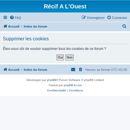
Récif A L'Ouest
FAQ
S’enregistrer
Connexion
R
Accueil
Index du forum
e
Supprimer les cookies
c
h
Êtes-vous sûr de vouloir supprimer tous les cookies de ce forum ?
e
r
c
Accueil
Index du forum
Heures au format
UTC+01:00
h
Développé par
phpBB
® Forum Software © phpBB Limited
e
Traduit par
phpBB-fr.com
r
Confidentialité
|
Conditions