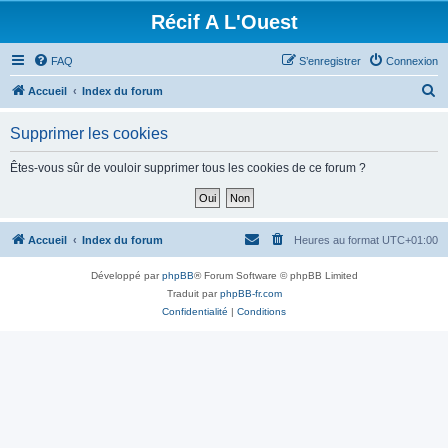
Récif A L'Ouest
FAQ
S’enregistrer
Connexion
R
Accueil
Index du forum
e
Supprimer les cookies
c
h
Êtes-vous sûr de vouloir supprimer tous les cookies de ce forum ?
e
r
c
Accueil
Index du forum
Heures au format
UTC+01:00
h
Développé par
phpBB
® Forum Software © phpBB Limited
e
Traduit par
phpBB-fr.com
r
Confidentialité
|
Conditions