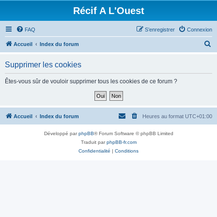
Récif A L'Ouest
FAQ
S’enregistrer
Connexion
R
Accueil
Index du forum
e
Supprimer les cookies
c
h
Êtes-vous sûr de vouloir supprimer tous les cookies de ce forum ?
e
r
c
Accueil
Index du forum
Heures au format
UTC+01:00
h
Développé par
phpBB
® Forum Software © phpBB Limited
e
Traduit par
phpBB-fr.com
r
Confidentialité
|
Conditions