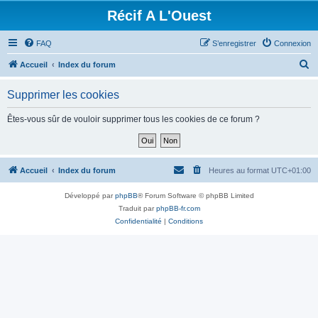
Récif A L'Ouest
FAQ
S’enregistrer
Connexion
R
Accueil
Index du forum
e
Supprimer les cookies
c
h
Êtes-vous sûr de vouloir supprimer tous les cookies de ce forum ?
e
r
c
Accueil
Index du forum
Heures au format
UTC+01:00
h
Développé par
phpBB
® Forum Software © phpBB Limited
e
Traduit par
phpBB-fr.com
r
Confidentialité
|
Conditions