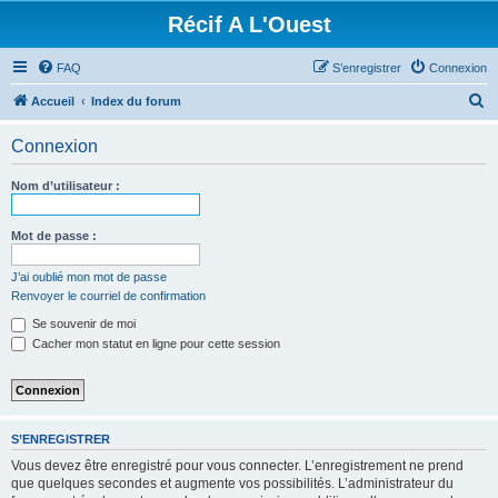
Récif A L'Ouest
FAQ
S’enregistrer
Connexion
R
Accueil
Index du forum
e
Connexion
c
h
Nom d’utilisateur :
e
r
Mot de passe :
c
J’ai oublié mon mot de passe
h
Renvoyer le courriel de confirmation
e
Se souvenir de moi
r
Cacher mon statut en ligne pour cette session
S’ENREGISTRER
Vous devez être enregistré pour vous connecter. L’enregistrement ne prend
que quelques secondes et augmente vos possibilités. L’administrateur du