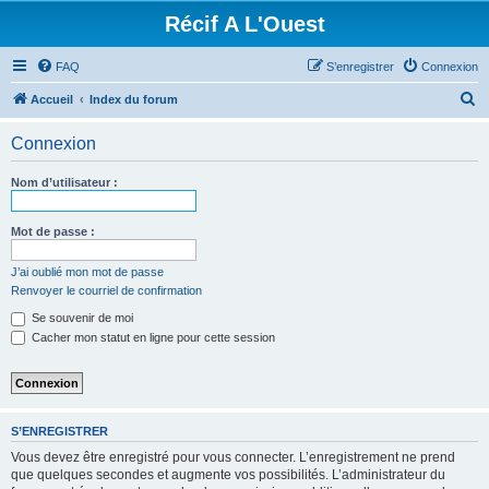
Récif A L'Ouest
FAQ
S’enregistrer
Connexion
R
Accueil
Index du forum
e
Connexion
c
h
Nom d’utilisateur :
e
r
Mot de passe :
c
J’ai oublié mon mot de passe
h
Renvoyer le courriel de confirmation
e
Se souvenir de moi
r
Cacher mon statut en ligne pour cette session
S’ENREGISTRER
Vous devez être enregistré pour vous connecter. L’enregistrement ne prend
que quelques secondes et augmente vos possibilités. L’administrateur du