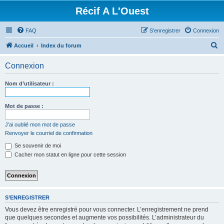
Récif A L'Ouest
FAQ
S’enregistrer
Connexion
R
Accueil
Index du forum
e
Connexion
c
h
Nom d’utilisateur :
e
r
Mot de passe :
c
J’ai oublié mon mot de passe
h
Renvoyer le courriel de confirmation
e
Se souvenir de moi
r
Cacher mon statut en ligne pour cette session
S’ENREGISTRER
Vous devez être enregistré pour vous connecter. L’enregistrement ne prend
que quelques secondes et augmente vos possibilités. L’administrateur du