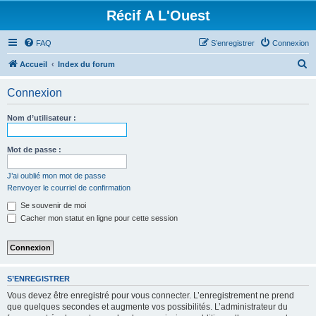
Récif A L'Ouest
FAQ
S’enregistrer
Connexion
R
Accueil
Index du forum
e
Connexion
c
h
Nom d’utilisateur :
e
r
Mot de passe :
c
J’ai oublié mon mot de passe
h
Renvoyer le courriel de confirmation
e
Se souvenir de moi
r
Cacher mon statut en ligne pour cette session
S’ENREGISTRER
Vous devez être enregistré pour vous connecter. L’enregistrement ne prend
que quelques secondes et augmente vos possibilités. L’administrateur du