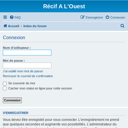
Récif A L'Ouest
FAQ
S’enregistrer
Connexion
R
Accueil
Index du forum
e
Connexion
c
h
Nom d’utilisateur :
e
r
Mot de passe :
c
J’ai oublié mon mot de passe
h
Renvoyer le courriel de confirmation
e
Se souvenir de moi
r
Cacher mon statut en ligne pour cette session
S’ENREGISTRER
Vous devez être enregistré pour vous connecter. L’enregistrement ne prend
que quelques secondes et augmente vos possibilités. L’administrateur du