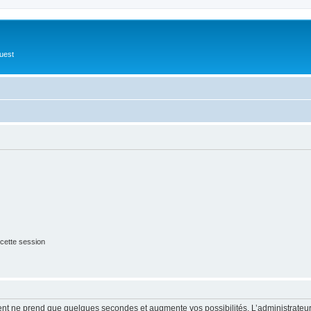
Ouest
cette session
ment ne prend que quelques secondes et augmente vos possibilités. L’administrate