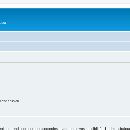
Ouest
cette session
ment ne prend que quelques secondes et augmente vos possibilités. L’administrate