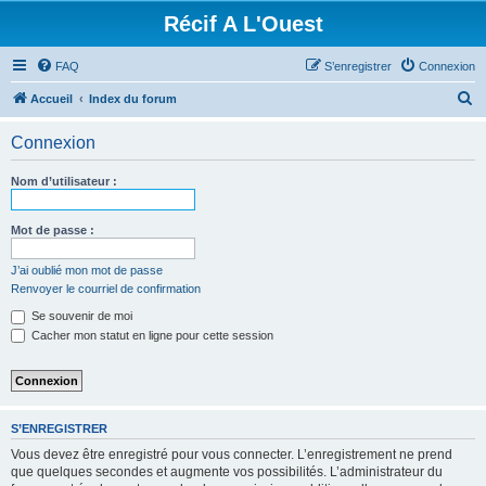
Récif A L'Ouest
FAQ
S’enregistrer
Connexion
R
Accueil
Index du forum
e
Connexion
c
h
Nom d’utilisateur :
e
r
Mot de passe :
c
J’ai oublié mon mot de passe
h
Renvoyer le courriel de confirmation
e
Se souvenir de moi
r
Cacher mon statut en ligne pour cette session
S’ENREGISTRER
Vous devez être enregistré pour vous connecter. L’enregistrement ne prend
que quelques secondes et augmente vos possibilités. L’administrateur du