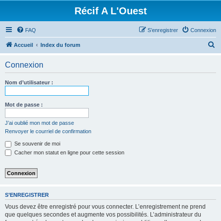
Récif A L'Ouest
FAQ
S’enregistrer
Connexion
R
Accueil
Index du forum
e
Connexion
c
h
Nom d’utilisateur :
e
r
Mot de passe :
c
J’ai oublié mon mot de passe
h
Renvoyer le courriel de confirmation
e
Se souvenir de moi
r
Cacher mon statut en ligne pour cette session
S’ENREGISTRER
Vous devez être enregistré pour vous connecter. L’enregistrement ne prend
que quelques secondes et augmente vos possibilités. L’administrateur du