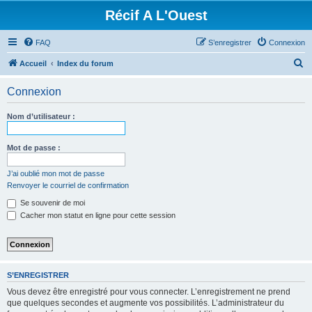
Récif A L'Ouest
FAQ
S’enregistrer
Connexion
R
Accueil
Index du forum
e
Connexion
c
h
Nom d’utilisateur :
e
r
Mot de passe :
c
J’ai oublié mon mot de passe
h
Renvoyer le courriel de confirmation
e
Se souvenir de moi
r
Cacher mon statut en ligne pour cette session
S’ENREGISTRER
Vous devez être enregistré pour vous connecter. L’enregistrement ne prend
que quelques secondes et augmente vos possibilités. L’administrateur du