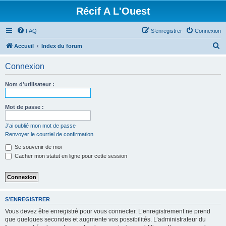
Récif A L'Ouest
FAQ
S’enregistrer
Connexion
R
Accueil
Index du forum
e
Connexion
c
h
Nom d’utilisateur :
e
r
Mot de passe :
c
J’ai oublié mon mot de passe
h
Renvoyer le courriel de confirmation
e
Se souvenir de moi
r
Cacher mon statut en ligne pour cette session
S’ENREGISTRER
Vous devez être enregistré pour vous connecter. L’enregistrement ne prend
que quelques secondes et augmente vos possibilités. L’administrateur du