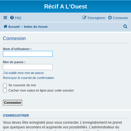
Récif A L'Ouest
FAQ
S’enregistrer
Connexion
R
Accueil
Index du forum
e
Connexion
c
h
Nom d’utilisateur :
e
r
Mot de passe :
c
J’ai oublié mon mot de passe
h
Renvoyer le courriel de confirmation
e
Se souvenir de moi
r
Cacher mon statut en ligne pour cette session
S’ENREGISTRER
Vous devez être enregistré pour vous connecter. L’enregistrement ne prend
que quelques secondes et augmente vos possibilités. L’administrateur du