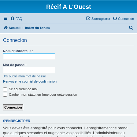
Récif A L'Ouest
FAQ
S’enregistrer
Connexion
R
Accueil
Index du forum
e
Connexion
c
h
Nom d’utilisateur :
e
r
Mot de passe :
c
J’ai oublié mon mot de passe
h
Renvoyer le courriel de confirmation
e
Se souvenir de moi
r
Cacher mon statut en ligne pour cette session
S’ENREGISTRER
Vous devez être enregistré pour vous connecter. L’enregistrement ne prend
que quelques secondes et augmente vos possibilités. L’administrateur du