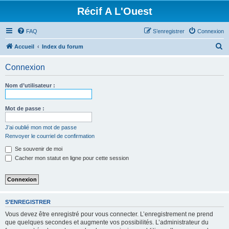
Récif A L'Ouest
FAQ
S’enregistrer
Connexion
R
Accueil
Index du forum
e
Connexion
c
h
Nom d’utilisateur :
e
r
Mot de passe :
c
J’ai oublié mon mot de passe
h
Renvoyer le courriel de confirmation
e
Se souvenir de moi
r
Cacher mon statut en ligne pour cette session
S’ENREGISTRER
Vous devez être enregistré pour vous connecter. L’enregistrement ne prend
que quelques secondes et augmente vos possibilités. L’administrateur du