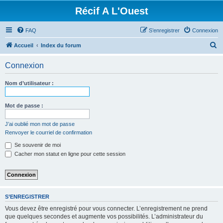
Récif A L'Ouest
FAQ
S’enregistrer
Connexion
R
Accueil
Index du forum
e
Connexion
c
h
Nom d’utilisateur :
e
r
Mot de passe :
c
J’ai oublié mon mot de passe
h
Renvoyer le courriel de confirmation
e
Se souvenir de moi
r
Cacher mon statut en ligne pour cette session
S’ENREGISTRER
Vous devez être enregistré pour vous connecter. L’enregistrement ne prend
que quelques secondes et augmente vos possibilités. L’administrateur du