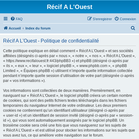
Récif A L'Ouest
FAQ
S’enregistrer
Connexion
R
Accueil
Index du forum
e
Récif A L'Ouest - Politique de confidentialité
c
h
Cette politique explique en détail comment « Récif A L'Ouest » et ses sociétés
affiliées (désignés ci-après par « nous », « notre », « nos », « Récif A L'Ouest »,
e
« https://www.recifalouest.fr:443/phpBB3 ») et phpBB (désigné ci-après par
r
« ils », « eux », « leur », « logiciel phpBB », « www.phpbb.com », « phpBB
Limited », « Équipes phpBB ») utilisent n’importe quelle information collectée
c
pendant n’importe quelle session d’utilisation de votre part (désignée ci-après
h
par « vos informations »).
e
Vos informations sont collectées de deux manières. Premièrement, en
r
naviguant sur « Récif A L'Ouest », le logiciel phpBB créera un certain nombre
de cookies, qui sont des petits fichiers textes téléchargés dans les fichiers
temporaires du navigateur Internet de votre ordinateur. Les deux premiers
cookies ne contiennent qu’un identifiant utilisateur (désigné ci-après par
« user-id ») et un identifiant de session invité (désigné ci-après par « session-
id »), qui vous sont automatiquement assignés par le logiciel phpBB. Un
troisième cookie sera créé une fois que vous naviguerez sur les sujets de
« Récif A L'Ouest » et est utilisé pour stocker les informations sur les sujets que
vous avez lus, ce qui améliore votre navigation sur le forum.