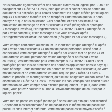
Nous pouvons également créer des cookies externes au logiciel phpBB tout en
naviguant sur « Récif A L'Ouest », bien que ceux-ci soient hors de portée du
document qui est prévu pour couvrir seulement les pages créées par le logiciel
phpBB. La seconde manière est de récupérer l’information que vous nous
envoyez et que nous collectons. Ceci peut être, et n’est pas limité à : la
publication de message en tant qu’utilisateur invité (désignée ci-après par
« messages invités »), l’enregistrement sur « Récif A L'Ouest » (désignée ici
par « votre compte ») et les messages que vous envoyez après
l’enregistrement et lors d’une connexion (désignés ici par « vos messages »).
Votre compte contiendra au minimum un identifiant unique (désigné ci-après
par « votre nom d’utilisateur »), un mot de passe personnel utilisé pour la
connexion à votre compte (désigné ci-après par « votre mot de passe »), et
une adresse courriel personnelle valide (désignée ci-après par « votre
courriel »). Vos informations pour votre compte sur « Récif A L'Ouest » sont
protégées par les lois de protection des données applicables dans le pays qui
nous héberge. Toute information en-dehors de votre nom d’utilisateur, de votre
mot de passe et de votre adresse courriel requise par « Récif A L'Ouest »
durant la procédure d’enregistrement, qu’elle soit obligatoire ou non, reste à la
discrétion de « Récif A L'Ouest ». Dans tous les cas, vous pouvez choisir quelle
information de votre compte sera affichée publiquement. De plus, dans votre
profil, vous pouvez souscrire ou non à l’envoi automatique de courriel par le
logiciel phpBB.
Votre mot de passe est crypté (hashage à sens unique) afin qu’il soit sécurisé.
Cependant, il est recommandé de ne pas utiliser le même mot de passe sur
plusieurs sites Internet différents. Votre mot de passe est le moyen d’accès à