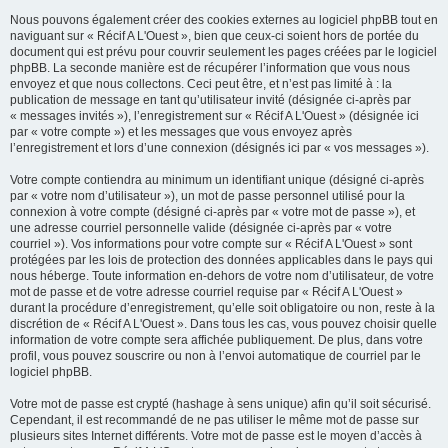
Nous pouvons également créer des cookies externes au logiciel phpBB tout en
naviguant sur « Récif A L'Ouest », bien que ceux-ci soient hors de portée du
document qui est prévu pour couvrir seulement les pages créées par le logiciel
phpBB. La seconde manière est de récupérer l’information que vous nous
envoyez et que nous collectons. Ceci peut être, et n’est pas limité à : la
publication de message en tant qu’utilisateur invité (désignée ci-après par
« messages invités »), l’enregistrement sur « Récif A L'Ouest » (désignée ici
par « votre compte ») et les messages que vous envoyez après
l’enregistrement et lors d’une connexion (désignés ici par « vos messages »).
Votre compte contiendra au minimum un identifiant unique (désigné ci-après
par « votre nom d’utilisateur »), un mot de passe personnel utilisé pour la
connexion à votre compte (désigné ci-après par « votre mot de passe »), et
une adresse courriel personnelle valide (désignée ci-après par « votre
courriel »). Vos informations pour votre compte sur « Récif A L'Ouest » sont
protégées par les lois de protection des données applicables dans le pays qui
nous héberge. Toute information en-dehors de votre nom d’utilisateur, de votre
mot de passe et de votre adresse courriel requise par « Récif A L'Ouest »
durant la procédure d’enregistrement, qu’elle soit obligatoire ou non, reste à la
discrétion de « Récif A L'Ouest ». Dans tous les cas, vous pouvez choisir quelle
information de votre compte sera affichée publiquement. De plus, dans votre
profil, vous pouvez souscrire ou non à l’envoi automatique de courriel par le
logiciel phpBB.
Votre mot de passe est crypté (hashage à sens unique) afin qu’il soit sécurisé.
Cependant, il est recommandé de ne pas utiliser le même mot de passe sur
plusieurs sites Internet différents. Votre mot de passe est le moyen d’accès à