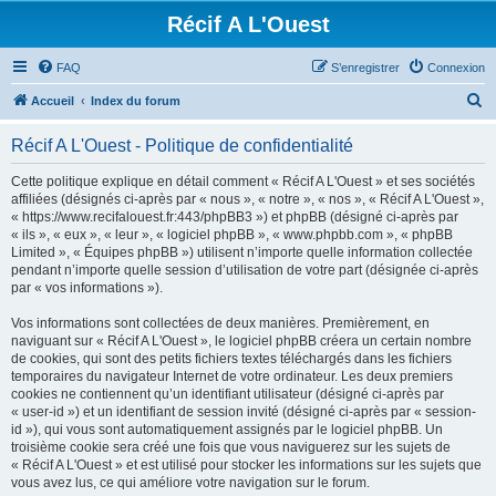
Récif A L'Ouest
FAQ
S’enregistrer
Connexion
R
Accueil
Index du forum
e
Récif A L'Ouest - Politique de confidentialité
c
h
Cette politique explique en détail comment « Récif A L'Ouest » et ses sociétés
affiliées (désignés ci-après par « nous », « notre », « nos », « Récif A L'Ouest »,
e
« https://www.recifalouest.fr:443/phpBB3 ») et phpBB (désigné ci-après par
r
« ils », « eux », « leur », « logiciel phpBB », « www.phpbb.com », « phpBB
Limited », « Équipes phpBB ») utilisent n’importe quelle information collectée
c
pendant n’importe quelle session d’utilisation de votre part (désignée ci-après
h
par « vos informations »).
e
Vos informations sont collectées de deux manières. Premièrement, en
r
naviguant sur « Récif A L'Ouest », le logiciel phpBB créera un certain nombre
de cookies, qui sont des petits fichiers textes téléchargés dans les fichiers
temporaires du navigateur Internet de votre ordinateur. Les deux premiers
cookies ne contiennent qu’un identifiant utilisateur (désigné ci-après par
« user-id ») et un identifiant de session invité (désigné ci-après par « session-
id »), qui vous sont automatiquement assignés par le logiciel phpBB. Un
troisième cookie sera créé une fois que vous naviguerez sur les sujets de
« Récif A L'Ouest » et est utilisé pour stocker les informations sur les sujets que
vous avez lus, ce qui améliore votre navigation sur le forum.