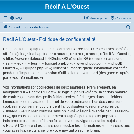
Récif A L'Ouest
FAQ
S’enregistrer
Connexion
R
Accueil
Index du forum
e
Récif A L'Ouest - Politique de confidentialité
c
h
Cette politique explique en détail comment « Récif A L'Ouest » et ses sociétés
affiliées (désignés ci-après par « nous », « notre », « nos », « Récif A L'Ouest »,
e
« https://www.recifalouest.fr:443/phpBB3 ») et phpBB (désigné ci-après par
r
« ils », « eux », « leur », « logiciel phpBB », « www.phpbb.com », « phpBB
Limited », « Équipes phpBB ») utilisent n’importe quelle information collectée
c
pendant n’importe quelle session d’utilisation de votre part (désignée ci-après
h
par « vos informations »).
e
Vos informations sont collectées de deux manières. Premièrement, en
r
naviguant sur « Récif A L'Ouest », le logiciel phpBB créera un certain nombre
de cookies, qui sont des petits fichiers textes téléchargés dans les fichiers
temporaires du navigateur Internet de votre ordinateur. Les deux premiers
cookies ne contiennent qu’un identifiant utilisateur (désigné ci-après par
« user-id ») et un identifiant de session invité (désigné ci-après par « session-
id »), qui vous sont automatiquement assignés par le logiciel phpBB. Un
troisième cookie sera créé une fois que vous naviguerez sur les sujets de
« Récif A L'Ouest » et est utilisé pour stocker les informations sur les sujets que
vous avez lus, ce qui améliore votre navigation sur le forum.