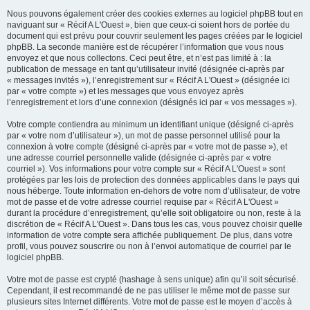
Nous pouvons également créer des cookies externes au logiciel phpBB tout en
naviguant sur « Récif A L'Ouest », bien que ceux-ci soient hors de portée du
document qui est prévu pour couvrir seulement les pages créées par le logiciel
phpBB. La seconde manière est de récupérer l’information que vous nous
envoyez et que nous collectons. Ceci peut être, et n’est pas limité à : la
publication de message en tant qu’utilisateur invité (désignée ci-après par
« messages invités »), l’enregistrement sur « Récif A L'Ouest » (désignée ici
par « votre compte ») et les messages que vous envoyez après
l’enregistrement et lors d’une connexion (désignés ici par « vos messages »).
Votre compte contiendra au minimum un identifiant unique (désigné ci-après
par « votre nom d’utilisateur »), un mot de passe personnel utilisé pour la
connexion à votre compte (désigné ci-après par « votre mot de passe »), et
une adresse courriel personnelle valide (désignée ci-après par « votre
courriel »). Vos informations pour votre compte sur « Récif A L'Ouest » sont
protégées par les lois de protection des données applicables dans le pays qui
nous héberge. Toute information en-dehors de votre nom d’utilisateur, de votre
mot de passe et de votre adresse courriel requise par « Récif A L'Ouest »
durant la procédure d’enregistrement, qu’elle soit obligatoire ou non, reste à la
discrétion de « Récif A L'Ouest ». Dans tous les cas, vous pouvez choisir quelle
information de votre compte sera affichée publiquement. De plus, dans votre
profil, vous pouvez souscrire ou non à l’envoi automatique de courriel par le
logiciel phpBB.
Votre mot de passe est crypté (hashage à sens unique) afin qu’il soit sécurisé.
Cependant, il est recommandé de ne pas utiliser le même mot de passe sur
plusieurs sites Internet différents. Votre mot de passe est le moyen d’accès à