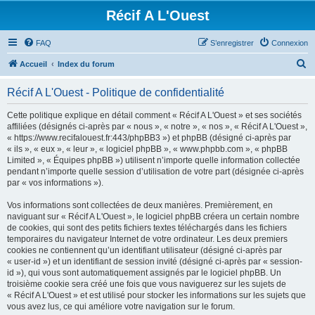
Récif A L'Ouest
FAQ
S’enregistrer
Connexion
R
Accueil
Index du forum
e
Récif A L'Ouest - Politique de confidentialité
c
h
Cette politique explique en détail comment « Récif A L'Ouest » et ses sociétés
affiliées (désignés ci-après par « nous », « notre », « nos », « Récif A L'Ouest »,
e
« https://www.recifalouest.fr:443/phpBB3 ») et phpBB (désigné ci-après par
r
« ils », « eux », « leur », « logiciel phpBB », « www.phpbb.com », « phpBB
Limited », « Équipes phpBB ») utilisent n’importe quelle information collectée
c
pendant n’importe quelle session d’utilisation de votre part (désignée ci-après
h
par « vos informations »).
e
Vos informations sont collectées de deux manières. Premièrement, en
r
naviguant sur « Récif A L'Ouest », le logiciel phpBB créera un certain nombre
de cookies, qui sont des petits fichiers textes téléchargés dans les fichiers
temporaires du navigateur Internet de votre ordinateur. Les deux premiers
cookies ne contiennent qu’un identifiant utilisateur (désigné ci-après par
« user-id ») et un identifiant de session invité (désigné ci-après par « session-
id »), qui vous sont automatiquement assignés par le logiciel phpBB. Un
troisième cookie sera créé une fois que vous naviguerez sur les sujets de
« Récif A L'Ouest » et est utilisé pour stocker les informations sur les sujets que
vous avez lus, ce qui améliore votre navigation sur le forum.