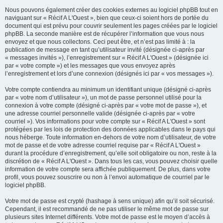
Nous pouvons également créer des cookies externes au logiciel phpBB tout en
naviguant sur « Récif A L'Ouest », bien que ceux-ci soient hors de portée du
document qui est prévu pour couvrir seulement les pages créées par le logiciel
phpBB. La seconde manière est de récupérer l’information que vous nous
envoyez et que nous collectons. Ceci peut être, et n’est pas limité à : la
publication de message en tant qu’utilisateur invité (désignée ci-après par
« messages invités »), l’enregistrement sur « Récif A L'Ouest » (désignée ici
par « votre compte ») et les messages que vous envoyez après
l’enregistrement et lors d’une connexion (désignés ici par « vos messages »).
Votre compte contiendra au minimum un identifiant unique (désigné ci-après
par « votre nom d’utilisateur »), un mot de passe personnel utilisé pour la
connexion à votre compte (désigné ci-après par « votre mot de passe »), et
une adresse courriel personnelle valide (désignée ci-après par « votre
courriel »). Vos informations pour votre compte sur « Récif A L'Ouest » sont
protégées par les lois de protection des données applicables dans le pays qui
nous héberge. Toute information en-dehors de votre nom d’utilisateur, de votre
mot de passe et de votre adresse courriel requise par « Récif A L'Ouest »
durant la procédure d’enregistrement, qu’elle soit obligatoire ou non, reste à la
discrétion de « Récif A L'Ouest ». Dans tous les cas, vous pouvez choisir quelle
information de votre compte sera affichée publiquement. De plus, dans votre
profil, vous pouvez souscrire ou non à l’envoi automatique de courriel par le
logiciel phpBB.
Votre mot de passe est crypté (hashage à sens unique) afin qu’il soit sécurisé.
Cependant, il est recommandé de ne pas utiliser le même mot de passe sur
plusieurs sites Internet différents. Votre mot de passe est le moyen d’accès à