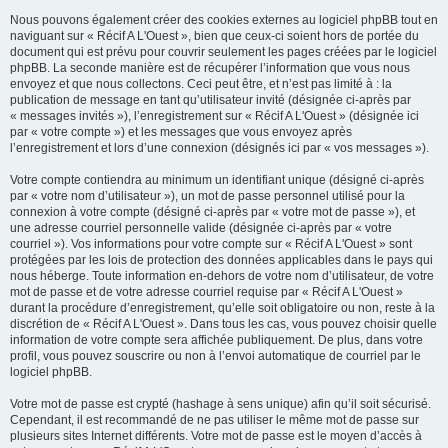
Nous pouvons également créer des cookies externes au logiciel phpBB tout en
naviguant sur « Récif A L'Ouest », bien que ceux-ci soient hors de portée du
document qui est prévu pour couvrir seulement les pages créées par le logiciel
phpBB. La seconde manière est de récupérer l’information que vous nous
envoyez et que nous collectons. Ceci peut être, et n’est pas limité à : la
publication de message en tant qu’utilisateur invité (désignée ci-après par
« messages invités »), l’enregistrement sur « Récif A L'Ouest » (désignée ici
par « votre compte ») et les messages que vous envoyez après
l’enregistrement et lors d’une connexion (désignés ici par « vos messages »).
Votre compte contiendra au minimum un identifiant unique (désigné ci-après
par « votre nom d’utilisateur »), un mot de passe personnel utilisé pour la
connexion à votre compte (désigné ci-après par « votre mot de passe »), et
une adresse courriel personnelle valide (désignée ci-après par « votre
courriel »). Vos informations pour votre compte sur « Récif A L'Ouest » sont
protégées par les lois de protection des données applicables dans le pays qui
nous héberge. Toute information en-dehors de votre nom d’utilisateur, de votre
mot de passe et de votre adresse courriel requise par « Récif A L'Ouest »
durant la procédure d’enregistrement, qu’elle soit obligatoire ou non, reste à la
discrétion de « Récif A L'Ouest ». Dans tous les cas, vous pouvez choisir quelle
information de votre compte sera affichée publiquement. De plus, dans votre
profil, vous pouvez souscrire ou non à l’envoi automatique de courriel par le
logiciel phpBB.
Votre mot de passe est crypté (hashage à sens unique) afin qu’il soit sécurisé.
Cependant, il est recommandé de ne pas utiliser le même mot de passe sur
plusieurs sites Internet différents. Votre mot de passe est le moyen d’accès à