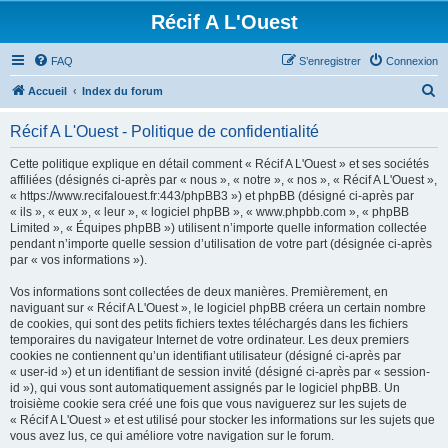
Récif A L'Ouest
FAQ
S’enregistrer
Connexion
R
Accueil
Index du forum
e
Récif A L'Ouest - Politique de confidentialité
c
h
Cette politique explique en détail comment « Récif A L'Ouest » et ses sociétés
affiliées (désignés ci-après par « nous », « notre », « nos », « Récif A L'Ouest »,
e
« https://www.recifalouest.fr:443/phpBB3 ») et phpBB (désigné ci-après par
r
« ils », « eux », « leur », « logiciel phpBB », « www.phpbb.com », « phpBB
Limited », « Équipes phpBB ») utilisent n’importe quelle information collectée
c
pendant n’importe quelle session d’utilisation de votre part (désignée ci-après
h
par « vos informations »).
e
Vos informations sont collectées de deux manières. Premièrement, en
r
naviguant sur « Récif A L'Ouest », le logiciel phpBB créera un certain nombre
de cookies, qui sont des petits fichiers textes téléchargés dans les fichiers
temporaires du navigateur Internet de votre ordinateur. Les deux premiers
cookies ne contiennent qu’un identifiant utilisateur (désigné ci-après par
« user-id ») et un identifiant de session invité (désigné ci-après par « session-
id »), qui vous sont automatiquement assignés par le logiciel phpBB. Un
troisième cookie sera créé une fois que vous naviguerez sur les sujets de
« Récif A L'Ouest » et est utilisé pour stocker les informations sur les sujets que
vous avez lus, ce qui améliore votre navigation sur le forum.