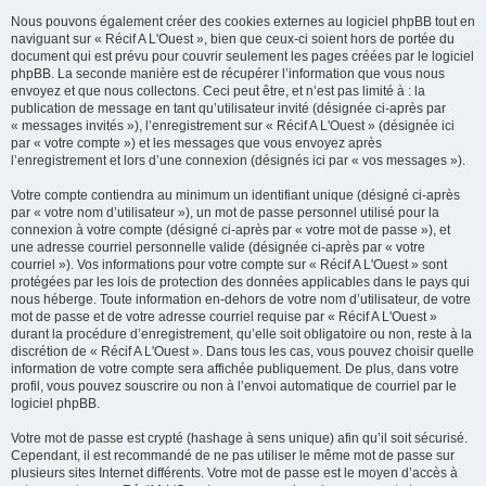
Nous pouvons également créer des cookies externes au logiciel phpBB tout en
naviguant sur « Récif A L'Ouest », bien que ceux-ci soient hors de portée du
document qui est prévu pour couvrir seulement les pages créées par le logiciel
phpBB. La seconde manière est de récupérer l’information que vous nous
envoyez et que nous collectons. Ceci peut être, et n’est pas limité à : la
publication de message en tant qu’utilisateur invité (désignée ci-après par
« messages invités »), l’enregistrement sur « Récif A L'Ouest » (désignée ici
par « votre compte ») et les messages que vous envoyez après
l’enregistrement et lors d’une connexion (désignés ici par « vos messages »).
Votre compte contiendra au minimum un identifiant unique (désigné ci-après
par « votre nom d’utilisateur »), un mot de passe personnel utilisé pour la
connexion à votre compte (désigné ci-après par « votre mot de passe »), et
une adresse courriel personnelle valide (désignée ci-après par « votre
courriel »). Vos informations pour votre compte sur « Récif A L'Ouest » sont
protégées par les lois de protection des données applicables dans le pays qui
nous héberge. Toute information en-dehors de votre nom d’utilisateur, de votre
mot de passe et de votre adresse courriel requise par « Récif A L'Ouest »
durant la procédure d’enregistrement, qu’elle soit obligatoire ou non, reste à la
discrétion de « Récif A L'Ouest ». Dans tous les cas, vous pouvez choisir quelle
information de votre compte sera affichée publiquement. De plus, dans votre
profil, vous pouvez souscrire ou non à l’envoi automatique de courriel par le
logiciel phpBB.
Votre mot de passe est crypté (hashage à sens unique) afin qu’il soit sécurisé.
Cependant, il est recommandé de ne pas utiliser le même mot de passe sur
plusieurs sites Internet différents. Votre mot de passe est le moyen d’accès à