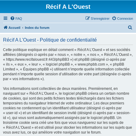
Récif A L'Ouest
FAQ
S’enregistrer
Connexion
R
Accueil
Index du forum
e
Récif A L'Ouest - Politique de confidentialité
c
h
Cette politique explique en détail comment « Récif A L'Ouest » et ses sociétés
affiliées (désignés ci-après par « nous », « notre », « nos », « Récif A L'Ouest »,
e
« https://www.recifalouest.fr:443/phpBB3 ») et phpBB (désigné ci-après par
r
« ils », « eux », « leur », « logiciel phpBB », « www.phpbb.com », « phpBB
Limited », « Équipes phpBB ») utilisent n’importe quelle information collectée
c
pendant n’importe quelle session d’utilisation de votre part (désignée ci-après
h
par « vos informations »).
e
Vos informations sont collectées de deux manières. Premièrement, en
r
naviguant sur « Récif A L'Ouest », le logiciel phpBB créera un certain nombre
de cookies, qui sont des petits fichiers textes téléchargés dans les fichiers
temporaires du navigateur Internet de votre ordinateur. Les deux premiers
cookies ne contiennent qu’un identifiant utilisateur (désigné ci-après par
« user-id ») et un identifiant de session invité (désigné ci-après par « session-
id »), qui vous sont automatiquement assignés par le logiciel phpBB. Un
troisième cookie sera créé une fois que vous naviguerez sur les sujets de
« Récif A L'Ouest » et est utilisé pour stocker les informations sur les sujets que
vous avez lus, ce qui améliore votre navigation sur le forum.