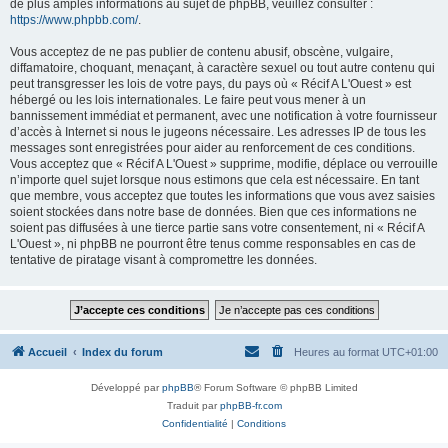
de plus amples informations au sujet de phpBB, veuillez consulter :
https://www.phpbb.com/
.
Vous acceptez de ne pas publier de contenu abusif, obscène, vulgaire,
diffamatoire, choquant, menaçant, à caractère sexuel ou tout autre contenu qui
peut transgresser les lois de votre pays, du pays où « Récif A L'Ouest » est
hébergé ou les lois internationales. Le faire peut vous mener à un
bannissement immédiat et permanent, avec une notification à votre fournisseur
d’accès à Internet si nous le jugeons nécessaire. Les adresses IP de tous les
messages sont enregistrées pour aider au renforcement de ces conditions.
Vous acceptez que « Récif A L'Ouest » supprime, modifie, déplace ou verrouille
n’importe quel sujet lorsque nous estimons que cela est nécessaire. En tant
que membre, vous acceptez que toutes les informations que vous avez saisies
soient stockées dans notre base de données. Bien que ces informations ne
soient pas diffusées à une tierce partie sans votre consentement, ni « Récif A
L'Ouest », ni phpBB ne pourront être tenus comme responsables en cas de
tentative de piratage visant à compromettre les données.
Accueil
Index du forum
Heures au format
UTC+01:00
Développé par
phpBB
® Forum Software © phpBB Limited
Traduit par
phpBB-fr.com
Confidentialité
|
Conditions