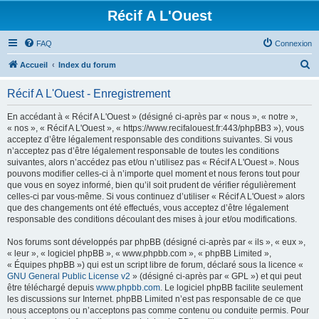
Récif A L'Ouest
FAQ
Connexion
R
Accueil
Index du forum
e
Récif A L'Ouest - Enregistrement
c
h
En accédant à « Récif A L'Ouest » (désigné ci-après par « nous », « notre »,
« nos », « Récif A L'Ouest », « https://www.recifalouest.fr:443/phpBB3 »), vous
e
acceptez d’être légalement responsable des conditions suivantes. Si vous
r
n’acceptez pas d’être légalement responsable de toutes les conditions
suivantes, alors n’accédez pas et/ou n’utilisez pas « Récif A L'Ouest ». Nous
c
pouvons modifier celles-ci à n’importe quel moment et nous ferons tout pour
h
que vous en soyez informé, bien qu’il soit prudent de vérifier régulièrement
celles-ci par vous-même. Si vous continuez d’utiliser « Récif A L'Ouest » alors
e
que des changements ont été effectués, vous acceptez d’être légalement
r
responsable des conditions découlant des mises à jour et/ou modifications.
Nos forums sont développés par phpBB (désigné ci-après par « ils », « eux »,
« leur », « logiciel phpBB », « www.phpbb.com », « phpBB Limited »,
« Équipes phpBB ») qui est un script libre de forum, déclaré sous la licence «
GNU General Public License v2
» (désigné ci-après par « GPL ») et qui peut
être téléchargé depuis
www.phpbb.com
. Le logiciel phpBB facilite seulement
les discussions sur Internet. phpBB Limited n’est pas responsable de ce que
nous acceptons ou n’acceptons pas comme contenu ou conduite permis. Pour