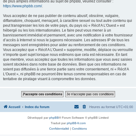
de plus amples informations au sujet de phpBB, veuillez consulter :
https://www.phpbb.com/
.
Vous acceptez de ne pas publier de contenu abusif, obscène, vulgaire,
diffamatoire, choquant, menaçant, à caractère sexuel ou tout autre contenu qui
peut transgresser les lois de votre pays, du pays où « Récif A L'Ouest » est
hébergé ou les lois internationales. Le faire peut vous mener à un
bannissement immédiat et permanent, avec une notification à votre fournisseur
d’accès à Internet si nous le jugeons nécessaire. Les adresses IP de tous les
messages sont enregistrées pour aider au renforcement de ces conditions.
Vous acceptez que « Récif A L'Ouest » supprime, modifie, déplace ou verrouille
n’importe quel sujet lorsque nous estimons que cela est nécessaire. En tant
que membre, vous acceptez que toutes les informations que vous avez saisies
soient stockées dans notre base de données. Bien que ces informations ne
soient pas diffusées à une tierce partie sans votre consentement, ni « Récif A
L'Ouest », ni phpBB ne pourront être tenus comme responsables en cas de
tentative de piratage visant à compromettre les données.
Accueil
Index du forum
Heures au format
UTC+01:00
Développé par
phpBB
® Forum Software © phpBB Limited
Traduit par
phpBB-fr.com
Confidentialité
|
Conditions