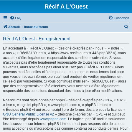
Récif A L'Ouest
FAQ
Connexion
R
Accueil
Index du forum
e
Récif A L'Ouest - Enregistrement
c
h
En accédant à « Récif A L'Ouest » (désigné ci-après par « nous », « notre »,
« nos », « Récif A L'Ouest », « https://www.recifalouest.fr:443/phpBB3 »), vous
e
acceptez d’être légalement responsable des conditions suivantes. Si vous
r
n’acceptez pas d’être légalement responsable de toutes les conditions
suivantes, alors n’accédez pas et/ou n’utilisez pas « Récif A L'Ouest ». Nous
c
pouvons modifier celles-ci à n’importe quel moment et nous ferons tout pour
h
que vous en soyez informé, bien qu’il soit prudent de vérifier régulièrement
celles-ci par vous-même. Si vous continuez d’utiliser « Récif A L'Ouest » alors
e
que des changements ont été effectués, vous acceptez d’être légalement
r
responsable des conditions découlant des mises à jour et/ou modifications.
Nos forums sont développés par phpBB (désigné ci-après par « ils », « eux »,
« leur », « logiciel phpBB », « www.phpbb.com », « phpBB Limited »,
« Équipes phpBB ») qui est un script libre de forum, déclaré sous la licence «
GNU General Public License v2
» (désigné ci-après par « GPL ») et qui peut
être téléchargé depuis
www.phpbb.com
. Le logiciel phpBB facilite seulement
les discussions sur Internet. phpBB Limited n’est pas responsable de ce que
nous acceptons ou n’acceptons pas comme contenu ou conduite permis. Pour